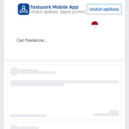
fastwork Mobile App
Unduh aplikasi
Unduh aplikasi, dapat promo!
Semua Kategori
Grafis & Desain
3D Rendering
Jasa Render 3D Berkualitas Tinggi untuk
Berbagai Kebutuhan
Urutkan berdasarkan