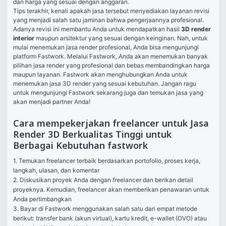
dan harga yang sesuai dengan anggaran. 
Tips terakhir, kenali apakah jasa tersebut menyediakan layanan revisi 
yang menjadi salah satu jaminan bahwa pengerjaannya profesional. 
Adanya revisi ini membantu Anda untuk mendapatkan hasil 
3D render 
interior 
maupun arsitektur yang sesuai dengan keinginan. Nah, untuk 
mulai menemukan jasa render profesional, Anda bisa mengunjungi 
platform Fastwork. Melalui Fastwork, Anda akan menemukan banyak 
pilihan jasa render yang profesional dan bebas membandingkan harga 
maupun layanan. Fastwork akan menghubungkan Anda untuk 
menemukan jasa 3D render yang sesuai kebutuhan. Jangan ragu 
untuk mengunjungi Fastwork sekarang juga dan temukan jasa yang 
akan menjadi partner Anda!
Cara mempekerjakan freelancer untuk Jasa
Render 3D Berkualitas Tinggi untuk
Berbagai Kebutuhan fastwork
1. Temukan freelancer terbaik berdasarkan portofolio, proses kerja, 
langkah, ulasan, dan komentar

2. Diskusikan proyek Anda dengan freelancer dan berikan detail 
proyeknya. Kemudian, freelancer akan memberikan penawaran untuk 
Anda pertimbangkan

3. Bayar di Fastwork menggunakan salah satu dari empat metode 
berikut: transfer bank (akun virtual), kartu kredit, e-wallet (OVO) atau 