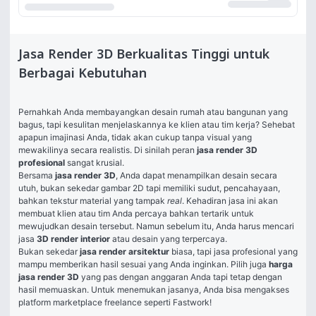
Jasa Render 3D Berkualitas Tinggi untuk
Berbagai Kebutuhan
Pernahkah Anda membayangkan desain rumah atau bangunan yang 
bagus, tapi kesulitan menjelaskannya ke klien atau tim kerja? Sehebat 
apapun imajinasi Anda, tidak akan cukup tanpa visual yang 
mewakilinya secara realistis. Di sinilah peran 
jasa render 3D 
profesional 
sangat krusial. 
Bersama
jasa render 3D
, Anda dapat menampilkan desain secara 
utuh, bukan sekedar gambar 2D tapi memiliki sudut, pencahayaan, 
bahkan tekstur material yang tampak 
real
. Kehadiran jasa ini akan 
membuat klien atau tim Anda percaya bahkan tertarik untuk 
mewujudkan desain tersebut. Namun sebelum itu, Anda harus mencari 
jasa 
3D render interior 
atau desain yang terpercaya. 
Bukan sekedar
 jasa render arsitektur
 biasa, tapi jasa profesional yang 
mampu memberikan hasil sesuai yang Anda inginkan. Pilih juga 
harga 
jasa render 3D
 yang pas dengan anggaran Anda tapi tetap dengan 
hasil memuaskan. Untuk menemukan jasanya, Anda bisa mengakses 
platform marketplace freelance seperti Fastwork!