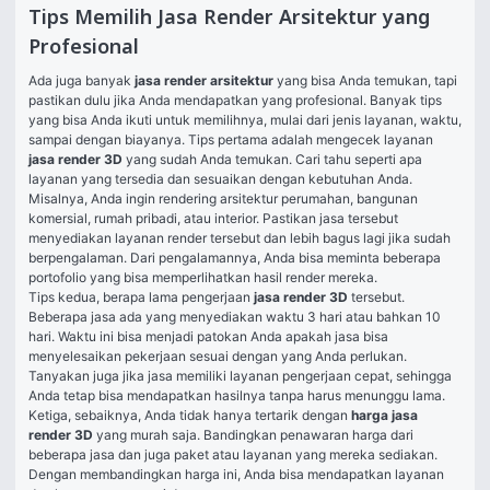
Tips Memilih Jasa Render Arsitektur yang
Profesional
Ada juga banyak 
jasa render arsitektur 
yang bisa Anda temukan, tapi 
pastikan dulu jika Anda mendapatkan yang profesional. Banyak tips 
yang bisa Anda ikuti untuk memilihnya, mulai dari jenis layanan, waktu, 
sampai dengan biayanya. Tips pertama adalah mengecek layanan 
jasa render 3D
yang sudah Anda temukan. Cari tahu seperti apa 
layanan yang tersedia dan sesuaikan dengan kebutuhan Anda. 
Misalnya, Anda ingin rendering arsitektur perumahan, bangunan 
komersial, rumah pribadi, atau interior. Pastikan jasa tersebut 
menyediakan layanan render tersebut dan lebih bagus lagi jika sudah 
berpengalaman. Dari pengalamannya, Anda bisa meminta beberapa 
portofolio yang bisa memperlihatkan hasil render mereka. 
Tips kedua, berapa lama pengerjaan 
jasa render 3D
tersebut. 
Beberapa jasa ada yang menyediakan waktu 3 hari atau bahkan 10 
hari. Waktu ini bisa menjadi patokan Anda apakah jasa bisa 
menyelesaikan pekerjaan sesuai dengan yang Anda perlukan. 
Tanyakan juga jika jasa memiliki layanan pengerjaan cepat, sehingga 
Anda tetap bisa mendapatkan hasilnya tanpa harus menunggu lama. 
Ketiga, sebaiknya, Anda tidak hanya tertarik dengan 
harga jasa 
render 3D 
yang murah saja. Bandingkan penawaran harga dari 
beberapa jasa dan juga paket atau layanan yang mereka sediakan. 
Dengan membandingkan harga ini, Anda bisa mendapatkan layanan 