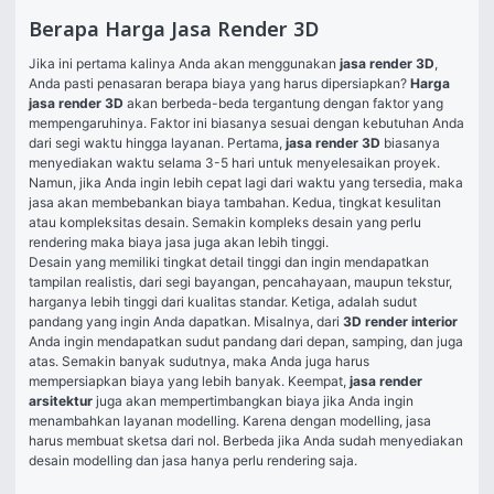
Berapa Harga Jasa Render 3D
Jika ini pertama kalinya Anda akan menggunakan 
jasa render 3D
, 
Anda pasti penasaran berapa biaya yang harus dipersiapkan? 
Harga 
jasa render 3D
 akan berbeda-beda tergantung dengan faktor yang 
mempengaruhinya. Faktor ini biasanya sesuai dengan kebutuhan Anda 
dari segi waktu hingga layanan. Pertama, 
jasa render 3D
 biasanya 
menyediakan waktu selama 3-5 hari untuk menyelesaikan proyek. 
Namun, jika Anda ingin lebih cepat lagi dari waktu yang tersedia, maka 
jasa akan membebankan biaya tambahan. Kedua, tingkat kesulitan 
atau kompleksitas desain. Semakin kompleks desain yang perlu 
rendering maka biaya jasa juga akan lebih tinggi. 
Desain yang memiliki tingkat detail tinggi dan ingin mendapatkan 
tampilan realistis, dari segi bayangan, pencahayaan, maupun tekstur, 
harganya lebih tinggi dari kualitas standar. Ketiga, adalah sudut 
pandang yang ingin Anda dapatkan. Misalnya, dari 
3D render interior
Anda ingin mendapatkan sudut pandang dari depan, samping, dan juga 
atas. Semakin banyak sudutnya, maka Anda juga harus 
mempersiapkan biaya yang lebih banyak. Keempat, 
jasa render 
arsitektur 
juga akan mempertimbangkan biaya jika Anda ingin 
menambahkan layanan modelling. Karena dengan modelling, jasa 
harus membuat sketsa dari nol. Berbeda jika Anda sudah menyediakan 
desain modelling dan jasa hanya perlu rendering saja. 