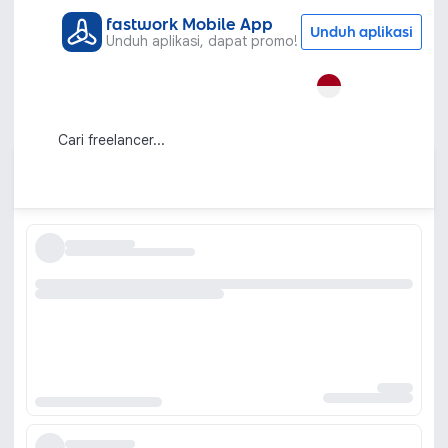
fastwork Mobile App
Unduh aplikasi
Unduh aplikasi, dapat promo!
Semua Kategori
Learning & Development
Tutor Akuntansi
Les Privat Akuntansi dengan Tutor
Akuntansi Berpengalaman
Urutkan berdasarkan