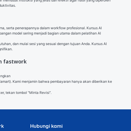
membuat instruksi yang jelas dan efektif agar hasil yang diperoleh 
uktivitas.
a, serta penerapannya dalam workflow profesional. Kursus AI 
mbangan model sering menjadi bagian utama dalam pelatihan AI 
utuhan, dan mulai sesi yang sesuai dengan tujuan Anda. Kursus AI 
nifikan.
n fastwork
angkan

 (Alfamart). Kami menjamin bahwa pembayaran hanya akan diberikan ke 
er, tekan tombol "Minta Revisi".
rk
Hubungi kami