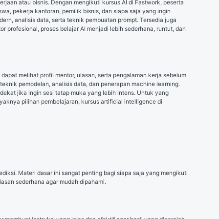
jaan atau bisnis. Dengan mengikuti kursus AI di Fastwork, peserta 
, pekerja kantoran, pemilik bisnis, dan siapa saja yang ingin 
ern, analisis data, serta teknik pembuatan prompt. Tersedia juga 
 profesional, proses belajar AI menjadi lebih sederhana, runtut, dan 
pat melihat profil mentor, ulasan, serta pengalaman kerja sebelum 
eknik pemodelan, analisis data, dan penerapan machine learning. 
dekat jika ingin sesi tatap muka yang lebih intens. Untuk yang 
a pilihan pembelajaran, kursus artificial intelligence di 
si. Materi dasar ini sangat penting bagi siapa saja yang mengikuti 
jelasan sederhana agar mudah dipahami.