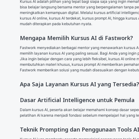
Kursus AI adalah pilihan yang tepat bagi siapa saja yang ingin mem
bisa belajar langsung bersama mentor yang berpengalaman tanpa perlu
meningkatkan kemampuan digital. Melalui kursus artificial intelligen
kursus AI online, kursus AI terdekat, kursus prompt AI, hingga kursus
mudah diterapkan pada kebutuhan nyata.
Mengapa Memilih Kursus AI di Fastwork?
Fastwork menyediakan berbagai mentor yang menawarkan kursus AI den
memilih layanan kursus AI yang paling sesuai. Bagi Anda yang ingin
Jika ingin belajar dengan cara yang lebih fleksibel, kursus AI online
membutuhkan materi khusus, kursus prompt AI memberikan pemahaman d
Fastwork memberikan solusi yang mudah disesuaikan dengan kebut
Apa Saja Layanan Kursus AI yang Tersedia
Dasar Artificial Intelligence untuk Pemula
Dalam kursus AI, peserta akan belajar memahami konsep dasar sepert
pelatihan AI karena menjadi fondasi sebelum mempelajari hal yang l
Teknik Prompting dan Penggunaan Tools A