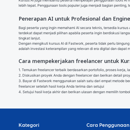
Kursus AI juga membantu peserta mempelajari penggunaan tools AI mod
lebih tepat. Penggunaan tools populer juga menjadi bagian penting, 
Penerapan AI untuk Profesional dan Engin
Bagi peserta yang ingin memahami AI secara teknis, tersedia kursus
terdekat dapat menjadi pilihan apabila peserta ingin berdiskusi lan
tingkat lanjut.
Dengan mengikuti kursus AI di Fastwork, peserta tidak perlu bingung 
adalah investasi keterampilan yang relevan di era digital dan dapat
Cara mempekerjakan freelancer untuk Kur
1. Temukan freelancer terbaik berdasarkan portofolio, proses kerja, l
2. Diskusikan proyek Anda dengan freelancer dan berikan detail p
3. Bayar di Fastwork menggunakan salah satu dari empat metode berik
freelancer setelah hasil kerja Anda terima dan setujui

4. Setujui hasil kerja akhir dan berikan ulasan dengan memilih tombo
Kategori
Cara Penggunaan