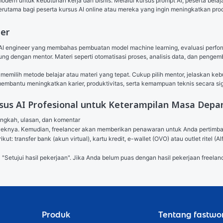
ern untuk kebutuhan kerja dan bisnis. Melalui kursus prompt AI, peserta belajar 
terutama bagi peserta kursus AI online atau mereka yang ingin meningkatkan prod
eer
 AI engineer yang membahas pembuatan model machine learning, evaluasi perform
gsung dengan mentor. Materi seperti otomatisasi proses, analisis data, dan penge
memilih metode belajar atau materi yang tepat. Cukup pilih mentor, jelaskan keb
 membantu meningkatkan karier, produktivitas, serta kemampuan teknis secara sig
sus AI Profesional untuk Keterampilan Masa Depa
angkah, ulasan, dan komentar

royeknya. Kemudian, freelancer akan memberikan penawaran untuk Anda pertimb
ut: transfer bank (akun virtual), kartu kredit, e-wallet (OVO) atau outlet ritel
l "Setujui hasil pekerjaan". Jika Anda belum puas dengan hasil pekerjaan freelanc
Produk
Tentang fastwo