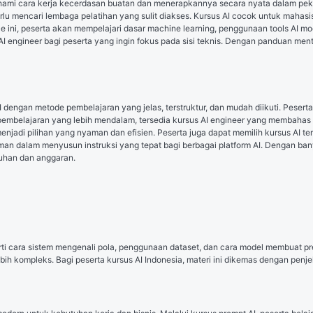
ahami cara kerja kecerdasan buatan dan menerapkannya secara nyata dalam peker
 mencari lembaga pelatihan yang sulit diakses. Kursus AI cocok untuk mahasiswa
ce ini, peserta akan mempelajari dasar machine learning, penggunaan tools AI mod
 AI engineer bagi peserta yang ingin fokus pada sisi teknis. Dengan panduan mentor
gan metode pembelajaran yang jelas, terstruktur, dan mudah diikuti. Peserta da
 pembelajaran yang lebih mendalam, tersedia kursus AI engineer yang membahas t
 menjadi pilihan yang nyaman dan efisien. Peserta juga dapat memilih kursus AI ter
alam menyusun instruksi yang tepat bagi berbagai platform AI. Dengan banyakny
uhan dan anggaran.
?
i cara sistem mengenali pola, penggunaan dataset, dan cara model membuat predik
ebih kompleks. Bagi peserta kursus AI Indonesia, materi ini dikemas dengan pen
I