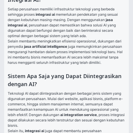
Integrasi AI?
Setiap perusahaan memiliki infrastruktur teknologi yang berbeda 
sehingga proses 
integrasi ai
 memerlukan pendekatan yang sesuai 
dengan kebutuhan masing-masing. Dengan menggunakan 
jasa 
integrasi ai
, perusahaan dapat memastikan bahwa solusi AI yang 
digunakan dapat berfungsi dengan baik dan berinteraksi secara 
optimal dengan berbagai sistem yang telah ada.
Selain membantu meningkatkan efisiensi operasional, dukungan dari 
penyedia 
jasa artificial intelligence
 juga memungkinkan perusahaan 
mengurangi hambatan dalam proses implementasi teknologi baru. Hal 
ini membantu bisnis memanfaatkan AI secara lebih maksimal tanpa 
harus mengganti seluruh infrastruktur yang telah dimiliki.
Sistem Apa Saja yang Dapat Diintegrasikan
dengan AI?
Teknologi AI dapat diintegrasikan dengan berbagai jenis sistem yang 
digunakan perusahaan. Mulai dari website, aplikasi bisnis, platform e-
commerce, hingga sistem manajemen internal, semuanya dapat 
memanfaatkan kemampuan AI untuk mendukung operasional yang 
lebih efektif. Dengan dukungan 
ai integration service
, proses integrasi 
dapat dilakukan secara lebih terstruktur dan sesuai dengan kebutuhan 
bisnis.
Selain itu, 
integrasi ai
 juga dapat membantu perusahaan 