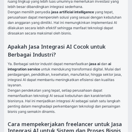
ruang lingkup yang lebih luas umumnya memerlukan investasi yang 
lebih besar dibandingkan integrasi sederhana.
Dengan memilih penyedia 
jasa artificial intelligence
 yang tepat, 
perusahaan dapat memperoleh solusi yang sesuai dengan kebutuhan 
dan anggaran yang dimiliki. Hal ini memungkinkan implementasi AI 
dilakukan secara lebih efektif sehingga manfaat teknologi dapat 
dirasakan secara maksimal oleh bisnis.
Apakah Jasa Integrasi AI Cocok untuk
Berbagai Industri?
Ya. Berbagai sektor industri dapat memanfaatkan 
jasa ai
 dan 
ai 
integration service
 untuk mendukung transformasi digital. Mulai dari 
perdagangan, pendidikan, kesehatan, manufaktur, hingga sektor jasa, 
integrasi AI dapat membantu meningkatkan efisiensi dan kualitas 
layanan.
Dengan pendekatan yang tepat, setiap perusahaan dapat 
memanfaatkan teknologi AI sesuai kebutuhan dan karakteristik 
bisnisnya. Hal ini menjadikan integrasi AI sebagai salah satu langkah 
penting dalam menghadapi perkembangan teknologi dan persaingan 
bisnis yang semakin dinamis.
Cara mempekerjakan freelancer untuk Jasa
Integrasi AI untuk Sistem dan Proses Bisnis