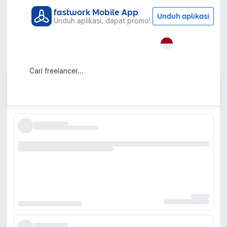
fastwork Mobile App
Unduh aplikasi
Unduh aplikasi, dapat promo!
Semua Kategori
AI Services
Integrasi AI
Jasa Integrasi AI untuk Sistem dan
Proses Bisnis
Urutkan berdasarkan