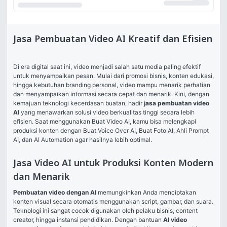
Jasa Pembuatan Video AI Kreatif dan Efisien
Di era digital saat ini, video menjadi salah satu media paling efektif 
untuk menyampaikan pesan. Mulai dari promosi bisnis, konten edukasi, 
hingga kebutuhan branding personal, video mampu menarik perhatian 
dan menyampaikan informasi secara cepat dan menarik. Kini, dengan 
kemajuan teknologi kecerdasan buatan, hadir 
jasa pembuatan video 
AI
 yang menawarkan solusi video berkualitas tinggi secara lebih 
efisien. Saat menggunakan Buat Video AI, kamu bisa melengkapi 
produksi konten dengan 
Buat Voice Over AI
, 
Buat Foto AI
, 
Ahli Prompt 
AI
, dan 
AI Automation
 agar hasilnya lebih optimal.
Jasa Video AI untuk Produksi Konten Modern
dan Menarik
Pembuatan video dengan AI
 memungkinkan Anda menciptakan 
konten visual secara otomatis menggunakan script, gambar, dan suara. 
Teknologi ini sangat cocok digunakan oleh pelaku bisnis, content 
creator, hingga instansi pendidikan. Dengan bantuan 
AI video 