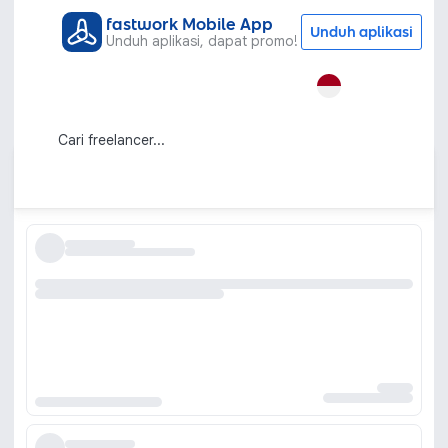
fastwork Mobile App
Unduh aplikasi
Unduh aplikasi, dapat promo!
Semua Kategori
AI Services
Video AI
Jasa Pembuatan Video AI Kreatif dan
Efisien
Urutkan berdasarkan