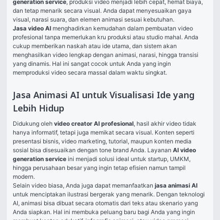
generation service
, produksi video menjadi lebih cepat, hemat biaya, 
dan tetap menarik secara visual. Anda dapat menyesuaikan gaya 
visual, narasi suara, dan elemen animasi sesuai kebutuhan.
Jasa video AI
 menghadirkan kemudahan dalam pembuatan video 
profesional tanpa memerlukan kru produksi atau studio mahal. Anda 
cukup memberikan naskah atau ide utama, dan sistem akan 
menghasilkan video lengkap dengan animasi, narasi, hingga transisi 
yang dinamis. Hal ini sangat cocok untuk Anda yang ingin 
memproduksi video secara massal dalam waktu singkat.
Jasa Animasi AI untuk Visualisasi Ide yang
Lebih Hidup
Didukung oleh 
video creator AI profesional
, hasil akhir video tidak 
hanya informatif, tetapi juga memikat secara visual. Konten seperti 
presentasi bisnis, video marketing, tutorial, maupun konten media 
sosial bisa disesuaikan dengan tone brand Anda. Layanan 
AI video 
generation service
 ini menjadi solusi ideal untuk startup, UMKM, 
hingga perusahaan besar yang ingin tetap efisien namun tampil 
modern.
Selain video biasa, Anda juga dapat memanfaatkan 
jasa animasi AI
untuk menciptakan ilustrasi bergerak yang menarik. Dengan teknologi 
AI, animasi bisa dibuat secara otomatis dari teks atau skenario yang 
Anda siapkan. Hal ini membuka peluang baru bagi Anda yang ingin 