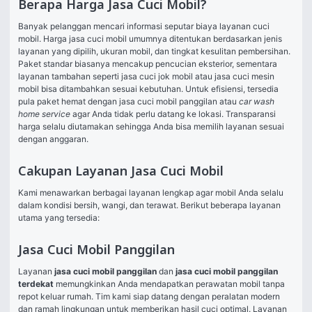
Berapa Harga Jasa Cuci Mobil?
Banyak pelanggan mencari informasi seputar biaya layanan cuci 
mobil. Harga jasa cuci mobil umumnya ditentukan berdasarkan jenis 
layanan yang dipilih, ukuran mobil, dan tingkat kesulitan pembersihan. 
Paket standar biasanya mencakup pencucian eksterior, sementara 
layanan tambahan seperti jasa cuci jok mobil atau jasa cuci mesin 
mobil bisa ditambahkan sesuai kebutuhan. Untuk efisiensi, tersedia 
pula paket hemat dengan jasa cuci mobil panggilan atau 
car wash 
home service
 agar Anda tidak perlu datang ke lokasi. Transparansi 
harga selalu diutamakan sehingga Anda bisa memilih layanan sesuai 
dengan anggaran.
Cakupan Layanan Jasa Cuci Mobil
Kami menawarkan berbagai layanan lengkap agar mobil Anda selalu 
dalam kondisi bersih, wangi, dan terawat. Berikut beberapa layanan 
utama yang tersedia:
Jasa Cuci Mobil Panggilan
Layanan 
jasa cuci mobil panggilan
 dan 
jasa cuci mobil panggilan 
terdekat
 memungkinkan Anda mendapatkan perawatan mobil tanpa 
repot keluar rumah. Tim kami siap datang dengan peralatan modern 
dan ramah lingkungan untuk memberikan hasil cuci optimal. Layanan 