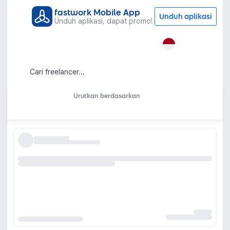
fastwork Mobile App
Unduh aplikasi
Unduh aplikasi, dapat promo!
Semua Kategori
Gaya Hidup
Cuci Mobil
Jasa Cuci Mobil Terdekat untuk Mobil
Pribadi, Mobil Kantor maupun Mobil
Usaha Anda
Urutkan berdasarkan