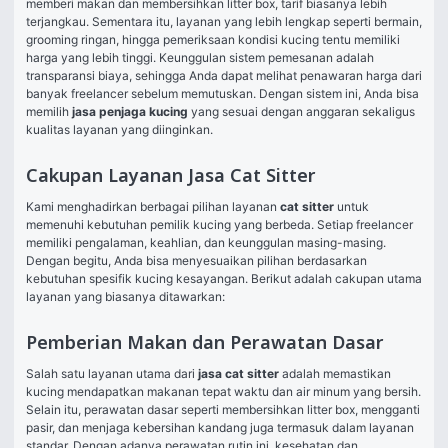
memberi makan dan membersihkan litter box, tarif biasanya lebih 
terjangkau. Sementara itu, layanan yang lebih lengkap seperti bermain, 
grooming ringan, hingga pemeriksaan kondisi kucing tentu memiliki 
harga yang lebih tinggi. Keunggulan sistem pemesanan adalah 
transparansi biaya, sehingga Anda dapat melihat penawaran harga dari 
banyak freelancer sebelum memutuskan. Dengan sistem ini, Anda bisa 
memilih 
jasa penjaga kucing
 yang sesuai dengan anggaran sekaligus 
kualitas layanan yang diinginkan.
Cakupan Layanan Jasa Cat Sitter
Kami menghadirkan berbagai pilihan layanan 
cat sitter
 untuk 
memenuhi kebutuhan pemilik kucing yang berbeda. Setiap freelancer 
memiliki pengalaman, keahlian, dan keunggulan masing-masing. 
Dengan begitu, Anda bisa menyesuaikan pilihan berdasarkan 
kebutuhan spesifik kucing kesayangan. Berikut adalah cakupan utama 
layanan yang biasanya ditawarkan:
Pemberian Makan dan Perawatan Dasar
Salah satu layanan utama dari 
jasa cat sitter
 adalah memastikan 
kucing mendapatkan makanan tepat waktu dan air minum yang bersih. 
Selain itu, perawatan dasar seperti membersihkan litter box, mengganti 
pasir, dan menjaga kebersihan kandang juga termasuk dalam layanan 
standar. Dengan adanya perawatan rutin ini, kesehatan dan 