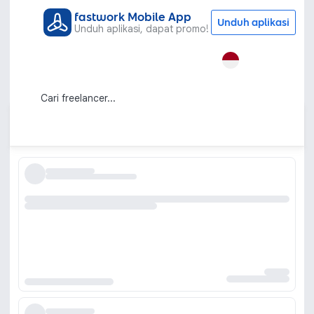
fastwork Mobile App
Unduh aplikasi
Unduh aplikasi, dapat promo!
Semua Kategori
Gaya Hidup
Cat Sitter
Jasa Cat Sitter Profesional Terdekat
dari Rumahmu
Urutkan berdasarkan