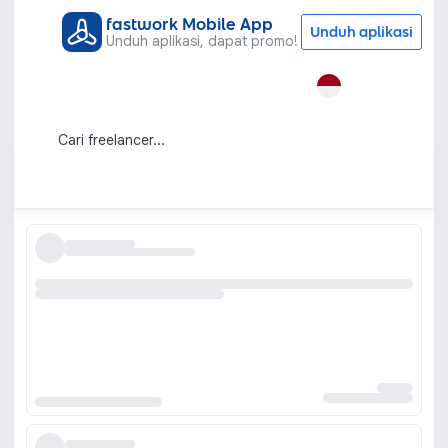
fastwork Mobile App
Unduh aplikasi
Unduh aplikasi, dapat promo!
Semua Kategori
Learning & Development
Coaching
Jasa Coaching Online untuk
Pengembangan Diri dan Karier
Urutkan berdasarkan