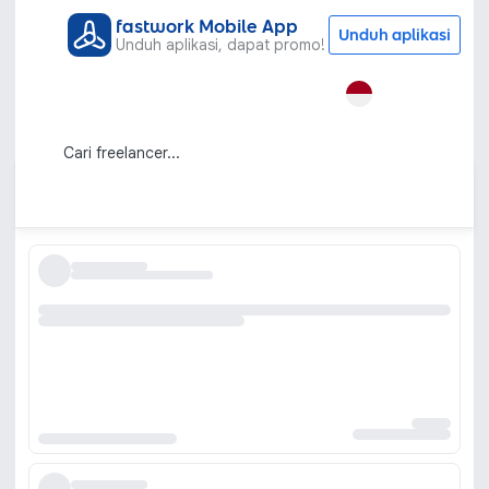
fastwork Mobile App
Unduh aplikasi
Unduh aplikasi, dapat promo!
Semua Kategori
Grafis & Desain
Desain Corporate Identity
Jasa Desain Corporate Identity / Brand
Identity
Urutkan berdasarkan