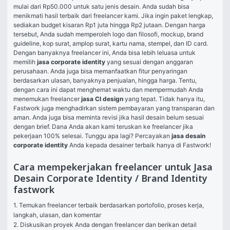
mulai dari Rp50.000 untuk satu jenis desain. Anda sudah bisa 
menikmati hasil terbaik dari freelancer kami. Jika ingin paket lengkap, 
sediakan budget kisaran Rp1 juta hingga Rp2 jutaan. Dengan harga 
tersebut, Anda sudah memperoleh logo dan filosofi, mockup, brand 
guideline, kop surat, amplop surat, kartu nama, stempel, dan ID card.
Dengan banyaknya freelancer ini, Anda bisa lebih leluasa untuk 
memilih 
jasa corporate identity
 yang sesuai dengan anggaran 
perusahaan. Anda juga bisa memanfaatkan fitur penyaringan 
berdasarkan ulasan, banyaknya penjualan, hingga harga. Tentu, 
dengan cara ini dapat menghemat waktu dan mempermudah Anda 
menemukan freelancer 
jasa CI design
 yang tepat. Tidak hanya itu, 
Fastwork juga menghadirkan sistem pembayaran yang transparan dan 
aman. Anda juga bisa meminta revisi jika hasil desain belum sesuai 
dengan brief. Dana Anda akan kami teruskan ke freelancer jika 
pekerjaan 100% selesai. Tunggu apa lagi? Percayakan 
jasa desain 
corporate identity
 Anda kepada desainer terbaik hanya di Fastwork!
Cara mempekerjakan freelancer untuk Jasa
Desain Corporate Identity / Brand Identity
fastwork
1. Temukan freelancer terbaik berdasarkan portofolio, proses kerja, 
langkah, ulasan, dan komentar

2. Diskusikan proyek Anda dengan freelancer dan berikan detail 