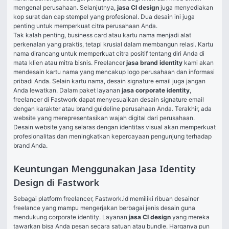
mengenal perusahaan. Selanjutnya, 
jasa CI design
 juga menyediakan 
kop surat dan cap stempel yang profesional. Dua desain ini juga 
penting untuk memperkuat citra perusahaan Anda.
Tak kalah penting, business card atau kartu nama menjadi alat 
perkenalan yang praktis, tetapi krusial dalam membangun relasi. Kartu 
nama dirancang untuk memperkuat citra positif tentang diri Anda di 
mata klien atau mitra bisnis. Freelancer 
jasa brand identity
 kami akan 
mendesain kartu nama yang mencakup logo perusahaan dan informasi 
pribadi Anda. Selain kartu nama, desain signature email juga jangan 
Anda lewatkan. Dalam paket layanan 
jasa corporate identity
, 
freelancer di Fastwork dapat menyesuaikan desain signature email 
dengan karakter atau brand guideline perusahaan Anda. Terakhir, ada 
website yang merepresentasikan wajah digital dari perusahaan. 
Desain website yang selaras dengan identitas visual akan memperkuat 
profesionalitas dan meningkatkan kepercayaan pengunjung terhadap 
brand Anda.
Keuntungan Menggunakan Jasa Identity
Design di Fastwork
Sebagai platform freelancer, Fastwork.id memiliki ribuan desainer 
freelance yang mampu mengerjakan berbagai jenis desain guna 
mendukung corporate identity. Layanan 
jasa CI design
 yang mereka 
tawarkan bisa Anda pesan secara satuan atau bundle. Harganya pun 