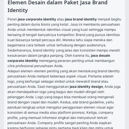
Elemen Desain dalam Paket Jasa Brand
Identity
Peran 
jasa corporate identity
 atau 
jasa brand identity 
menjadi begitu 
penting dalam dunia bisnis yang ketat. Jasa ini membantu perusahaan 
Anda untuk membentuk identitas visual yang kuat sehingga mampu 
bersaing di tengah banyaknya kompetitor. Brand yang punya identitas 
kuat biasanya tampil percaya diri. Mereka tahu siapa mereka dan 
bagaimana cara terbaik untuk terhubung dengan audiensnya. 
Sederhananya, brand identity yang jelas dan konsisten mampu meraih 
kesuksesan dalam jangka panjang. Oleh karena itu, 
jasa desain 
corporate identity
 memegang peranan penting untuk membangun 
citra profesional perusahaan Anda.
Adapun elemen-elemen penting yang akan mendukung brand identity 
perusahaan Anda meliputi beberapa aspek visual. Pertama adalah 
logo, yang berfungsi sebagai simbol untuk mewakili brand atau 
perusahaan Anda. Saat menggunakan 
jasa identity design
, Anda juga 
akan mendapatkan logo yang bagus dan mudah diingat oleh 
pelanggan Anda. Logo yang bagus bisa membuat orang mengenali 
brand dengan cepat dan mudah. Kedua, ada brand guideline, yaitu 
panduan lengkap untuk mengatur penggunaan elemen visual agar 
konsisten di semua media atau platform promosi. Ketiga, company 
profile, yang memuat informasi singkat dan menyeluruh terkait 
perusahaan Anda. Company profile sangat penting Anda siapkan 
karena berfungsi sebagai pintu pertama bagi klien dan mitra untuk 