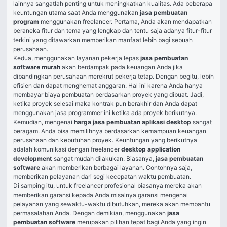
lainnya sangatlah penting untuk meningkatkan kualitas. Ada beberapa 
keuntungan utama saat Anda menggunakan 
jasa pembuatan 
program
 menggunakan freelancer. Pertama, Anda akan mendapatkan 
beraneka fitur dan tema yang lengkap dan tentu saja adanya fitur-fitur 
terkini yang ditawarkan memberikan manfaat lebih bagi sebuah 
perusahaan.
Kedua, menggunakan layanan pekerja lepas 
jasa pembuatan 
software murah
 akan berdampak pada keuangan Anda jika 
dibandingkan perusahaan merekrut pekerja tetap. Dengan begitu, lebih 
efisien dan dapat menghemat anggaran. Hal ini karena Anda hanya 
membayar biaya pembuatan berdasarkan proyek yang dibuat. Jadi, 
ketika proyek selesai maka kontrak pun berakhir dan Anda dapat 
menggunakan jasa programmer ini ketika ada proyek berikutnya.
Kemudian, mengenai 
harga jasa pembuatan aplikasi desktop
 sangat 
beragam. Anda bisa memilihnya berdasarkan kemampuan keuangan 
perusahaan dan kebutuhan proyek. Keuntungan yang berikutnya 
adalah komunikasi dengan freelancer 
desktop application 
development
 sangat mudah dilakukan. Biasanya, 
jasa pembuatan 
software
 akan memberikan berbagai layanan. Contohnya saja, 
memberikan pelayanan dari segi kecepatan waktu pembuatan.
Di samping itu, untuk freelancer profesional biasanya mereka akan 
memberikan garansi kepada Anda misalnya garansi mengenai 
pelayanan yang sewaktu-waktu dibutuhkan, mereka akan membantu 
permasalahan Anda. Dengan demikian, menggunakan 
jasa 
pembuatan software
 merupakan pilihan tepat bagi Anda yang ingin 