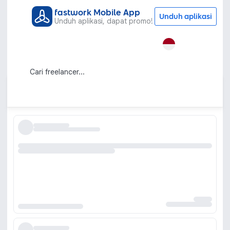
fastwork Mobile App
Unduh aplikasi
Unduh aplikasi, dapat promo!
Semua Kategori
Web dan Pemrograman
Aplikasi Desktop
Jasa Pembuatan Software dan
Program Dekstop
Urutkan berdasarkan