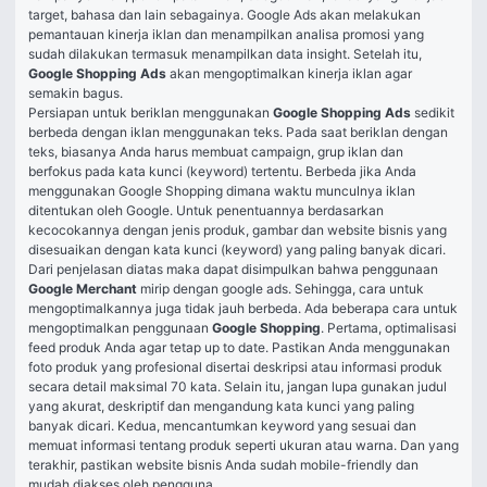
target, bahasa dan lain sebagainya. Google Ads akan melakukan 
pemantauan kinerja iklan dan menampilkan analisa promosi yang 
sudah dilakukan termasuk menampilkan data insight. Setelah itu, 
Google Shopping Ads
 akan mengoptimalkan kinerja iklan agar 
semakin bagus.
Persiapan untuk beriklan menggunakan 
Google Shopping Ads
 sedikit 
berbeda dengan iklan menggunakan teks. Pada saat beriklan dengan 
teks, biasanya Anda harus membuat campaign, grup iklan dan 
berfokus pada kata kunci (keyword) tertentu. Berbeda jika Anda 
menggunakan Google Shopping dimana waktu munculnya iklan 
ditentukan oleh Google. Untuk penentuannya berdasarkan 
kecocokannya dengan jenis produk, gambar dan website bisnis yang 
disesuaikan dengan kata kunci (keyword) yang paling banyak dicari.
Dari penjelasan diatas maka dapat disimpulkan bahwa penggunaan 
Google Merchant
 mirip dengan google ads. Sehingga, cara untuk 
mengoptimalkannya juga tidak jauh berbeda. Ada beberapa cara untuk 
mengoptimalkan penggunaan 
Google Shopping
. Pertama, optimalisasi 
feed produk Anda agar tetap up to date. Pastikan Anda menggunakan 
foto produk yang profesional disertai deskripsi atau informasi produk 
secara detail maksimal 70 kata. Selain itu, jangan lupa gunakan judul 
yang akurat, deskriptif dan mengandung kata kunci yang paling 
banyak dicari. Kedua, mencantumkan keyword yang sesuai dan 
memuat informasi tentang produk seperti ukuran atau warna. Dan yang 
terakhir, pastikan website bisnis Anda sudah mobile-friendly dan 
mudah diakses oleh pengguna.