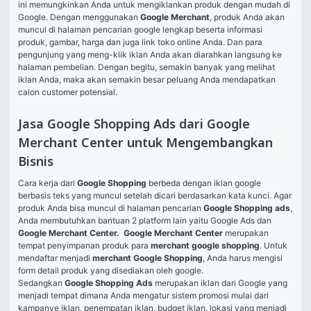
ini memungkinkan Anda untuk mengiklankan produk dengan mudah di 
Google. Dengan menggunakan 
Google Merchant
, produk Anda akan 
muncul di halaman pencarian google lengkap beserta informasi 
produk, gambar, harga dan juga link toko online Anda. Dan para 
pengunjung yang meng-klik iklan Anda akan diarahkan langsung ke 
halaman pembelian. Dengan begitu, semakin banyak yang melihat 
iklan Anda, maka akan semakin besar peluang Anda mendapatkan 
calon customer potensial.
Jasa Google Shopping Ads dari Google
Merchant Center untuk Mengembangkan
Bisnis
Cara kerja dari 
Google Shopping
 berbeda dengan iklan google 
berbasis teks yang muncul setelah dicari berdasarkan kata kunci. Agar 
produk Anda bisa muncul di halaman pencarian 
Google Shopping ads
, 
Anda membutuhkan bantuan 2 platform lain yaitu Google Ads dan 
Google Merchant Center.
 Google Merchant Center
 merupakan 
tempat penyimpanan produk para 
merchant google shopping
. Untuk 
mendaftar menjadi 
merchant Google Shopping
, Anda harus mengisi 
form detail produk yang disediakan oleh google.
Sedangkan 
Google Shopping Ads
 merupakan iklan dari Google yang 
menjadi tempat dimana Anda mengatur sistem promosi mulai dari 
kampanye iklan, penempatan iklan, budget iklan, lokasi yang menjadi 