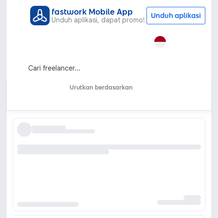
fastwork Mobile App
Unduh aplikasi
Unduh aplikasi, dapat promo!
Semua Kategori
Pemasaran dan Periklanan
Digital Marketing
Google Shopping Ads
Jasa Iklan Google Shopping dan Google
Merchant Center
Urutkan berdasarkan