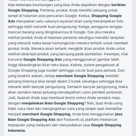
Ada beberapa keuntungan yang bisa Anda dapatkan dengan 
beriklan 
Google Shopping
. Pertama, produk Anda memiliki peluang untuk 
tampil di halaman atas pencarian Google. Kedua, 
Shopping Google 
Ads
 merupakan satu-satunya layanan iklan yang menampilkan foto 
sehingga lebih menarik buat pengunjung. Ketiga, pengguna sengaja 
mencari barang yang diinginkannya di Google. Dan jika mereka 
melihat produk Anda di halaman pertama sekaligus memiliki tampilan 
yang menarik maka besar kemungkinan mereka tertarik untuk membeli 
produk Anda. Mereka akan tertarik mengklik iklan produk Anda untuk 
melihat deskripsi produk yang berujung pada pembelian. Keempat, nilai 
konversi 
Google Shopping Ads
 yang menggunakan gambar lebih 
tinggi dibandingkan iklan teks biasa. Kelima, sistem pengaturan di 
Google Shopping juga mudah sehingga cocok buat para pemula. Dan 
yang terakhir adalah, setiap 
merchant Google Shopping
 memiliki 
peluang iklannya bisa tampil dalam 2 kotak sekaligus sehingga bisa 
menarik lebih banyak pengunjung. Semakin banyak pengunjung, maka 
akan semakin besar peluang mendapatkan calon pembeli potensial.
Jadi, Apakah Anda siap membuat bisnis online Anda semakin maju 
dengan 
menjalankan iklan Google Shopping
? Nah, buat Anda yang 
tidak suka ribet dan menginginkan cara yang simple saat mendaftar 
menjadi 
merchant Google Shopping
, Anda bisa menggunakan 
jasa 
Iklan Google Shopping Ads 
dari Fastwork.id, platform freelancer 
terpopuler yang melayani dan menyediakan jasa 
Google Shopping 
Indonesia
.