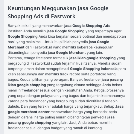
Keuntungan Meggunakan Jasa Google
Shopping Ads di Fastwork
Banyak sekali yang menawarkan 
jasa Google Shopping Ads
. 
Pastikan Anda memilih 
jasa Google Shopping
 yang terpercaya agar 
Google Shopping
 Anda bisa berjalan secara optimal dan mendapatkan 
hasil yang maksimal. Untuk itu pilihlah penyedia 
jasa Google 
Merchant
 dari Fastwork.id yang memiliki beberapa keunggulan 
dibandingkan penyedia 
jasa Google Merchant
 yang lain.
Pertama, tenaga freelance termasuk 
jasa iklan google shopping
 yang 
bergabung di Fastwork.id sudah terjamin kualitasnya. Mereka sudah 
berpengalaman dalam mengoptimasi 
Google Shopping Indonesia
 para 
klien sebelumnya dan memiliki track record serta portofolio yang 
bagus. Kedua, pilihan yang beragam. Banyak freelancer 
jasa pasang 
iklan google shopping
 yang tergabung disana sehingga Anda bebas 
memilih freelancer sesuai dengan kebutuhan Anda. Ketiga, prosesnya 
yang cepat dengan pelayanan yang bagus dan terjamin keamanannya 
karena para freelancer yang bergabung sudah diverifikasi terlebih 
dahulu. Dan yang terakhir adalah harga yang terjangkau. Setiap 
Jasa 
google merchant center
 menawarkan harga yang berbeda-beda 
dengan garansi harga paling murah dibandingkan penyedia 
jasa 
pasang google shopping
 yang lain. Jadi, Anda bebas memilih 
freelancer sesuai dengan budget yang ramah di kantong.