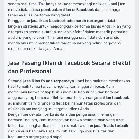
secara real-time. Tak hanya sekadar menayangkan iklan, kami juga 
menyediakan 
jasa pembuatan iklan di Facebook
 dari nol hingga 
tahap evaluasi performa yang detail.
Penggunaan 
jasa iklan facebook ads murah tertarget
 adalah 
langkah strategis untuk mendongkrak performa bisnis Anda. Iklan yang 
ditargetkan secara akurat akan lebih efektif dalam menarik perhatian 
audiens yang relevan. Tim kami menggunakan data dan analisis 
mendalam untuk menentukan target pasar yang paling berpotensi 
membeli produk atau jasa Anda.
Jasa Pasang Iklan di Facebook Secara Efektif
dan Profesional
Sebagai 
jasa iklan fb ads terpercaya
, kami berkomitmen memberikan 
hasil terbaik tanpa harus mengeluarkan anggaran besar. Kami 
memahami bahwa setiap bisnis memiliki kebutuhan dan batasan 
anggaran yang berbeda. Oleh karena itu, layanan 
jasa iklan facebook 
ads murah
 kami dirancang fleksibel namun tetap profesional dan 
efisien dalam menjangkau target audiens Anda.
Dengan pendekatan berbasis data dan pengalaman menangani 
berbagai industri, kami memastikan bahwa setiap rupiah yang Anda 
keluarkan menghasilkan nilai maksimal. Layanan 
jasa fb ads terbaik
dari kami bukan hanya soal murah, tapi juga soal kualitas dan 
keakuratan target yang dicapai.