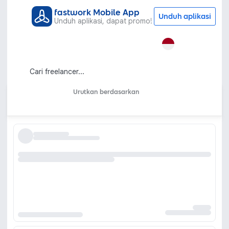
fastwork Mobile App
Unduh aplikasi
Unduh aplikasi, dapat promo!
Semua Kategori
Pemasaran dan Periklanan
Iklan Facebook
Jasa Iklan Facebook Ads Profesional
dan Terpercaya
Urutkan berdasarkan