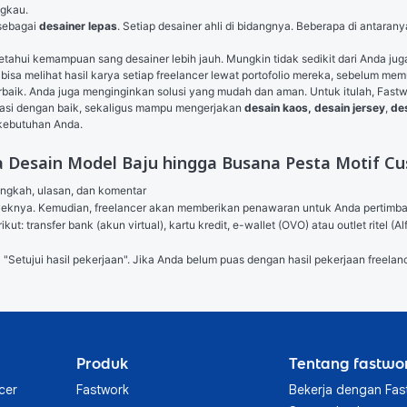
ngkau.
sebagai 
desainer lepas
. Setiap desainer ahli di bidangnya. Beberapa di antara
hui kemampuan sang desainer lebih jauh. Mungkin tidak sedikit dari Anda juga 
isa melihat hasil karya setiap freelancer lewat portofolio mereka, sebelum mem
rbaik. Anda juga menginginkan solusi yang mudah dan aman. Untuk itulah, Fas
ikasi dengan baik, sekaligus mampu mengerjakan 
desain kaos
,
desain jersey
, 
de
 kebutuhan Anda.
 Desain Model Baju hingga Busana Pesta Motif C
angkah, ulasan, dan komentar

royeknya. Kemudian, freelancer akan memberikan penawaran untuk Anda pertimb
ut: transfer bank (akun virtual), kartu kredit, e-wallet (OVO) atau outlet ritel
l "Setujui hasil pekerjaan". Jika Anda belum puas dengan hasil pekerjaan freelanc
Produk
Tentang fastwo
cer
Fastwork
Bekerja dengan Fas