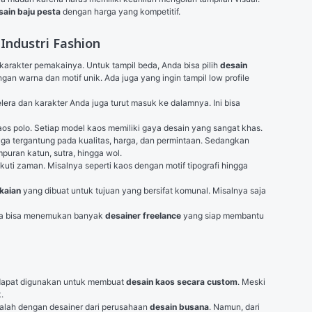
sain baju pesta
 dengan harga yang kompetitif.
Industri Fashion
rakter pemakainya. Untuk tampil beda, Anda bisa pilih 
desain 
ngan warna dan motif unik. Ada juga yang ingin tampil low profile 
lera dan karakter Anda juga turut masuk ke dalamnya. Ini bisa 
kaos polo. Setiap model kaos memiliki gaya desain yang sangat khas. 
uga tergantung pada kualitas, harga, dan permintaan. Sedangkan 
puran katun, sutra, hingga wol.
uti zaman. Misalnya seperti kaos dengan motif tipografi hingga 
kaian
 yang dibuat untuk tujuan yang bersifat komunal. Misalnya saja 
da bisa menemukan banyak 
desainer freelance
 yang siap membantu 
dapat digunakan untuk membuat 
desain kaos secara custom
. Meski 
.
kalah dengan desainer dari perusahaan 
desain busana
. Namun, dari 