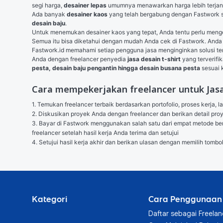
segi harga, 
desainer lepas
 umumnya menawarkan harga lebih terja
Ada banyak 
desainer kaos
 yang telah bergabung dengan Fastwork 
desain baju
.
Untuk menemukan desainer kaos yang tepat, Anda tentu perlu mengeta
Semua itu bisa diketahui dengan mudah Anda cek di Fastwork. Anda b
Fastwork.id memahami setiap pengguna jasa menginginkan solusi te
Anda dengan freelancer penyedia 
jasa desain t-shirt
 yang terverif
pesta, desain baju pengantin hingga desain busana pesta
 sesuai
Cara mempekerjakan freelancer untuk Jasa
1. Temukan freelancer terbaik berdasarkan portofolio, proses kerja, l
2. Diskusikan proyek Anda dengan freelancer dan berikan detail p
3. Bayar di Fastwork menggunakan salah satu dari empat metode berik
freelancer setelah hasil kerja Anda terima dan setujui

4. Setujui hasil kerja akhir dan berikan ulasan dengan memilih tombo
Kategori
Cara Penggunaan
Daftar sebagai Freelan