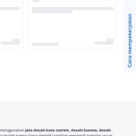
Cara mempekerjakan
uk menggunakan 
jasa desain kaos custom
, desain busana, desain 
ra mudah karena harus memiliki keahlian mengolah tampilan visual. 