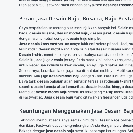
Oleh sebab itu, Fastwork hadir dengan banyaknya 
desainer freela
Peran Jasa Desain Baju, Busana, Baju Pesta
Gaya berpakaian seseorang bisa menunjukkan banyak hal. Selain men
kaos
, desain busana, desain model baju, 
desain jaket
, desain baj
dengan warna netral dengan 
desain baju simple
.
Jasa desain kaos custom
 umumnya lahir dari selera pribadi. Jadi, 
terlihat dari 
desain motif
 yang Anda pilih atau 
desain busana
 yang 
Desain t-shirt
 memiliki banyak jenis, misalnya dari sisi model kaos.
Selain itu, ada juga 
desain jersey
. Pada masa kini, bahan kaos jerse
untuk keperluan industri fashion sendiri, jersey juga dipakai untuk
Sebenarnya, keunikan kaos juga bisa dilihat dari motifnya. Motif ka
filosofis. Ada juga 
desain model baju
 dengan kata-kata lucu atau ga
Daya tarik 
desain pakaian
 akan semakin terasa saat 
desain t-shirt
 
seperti 
desain kemeja
 atau komunitas,
desain hoodie
, hingga desa
Membuat 
desain model baju
 seperti ini terkadang cukup menyulit
di Fastwork.id. 
Jasa desain baju
 yang ditawarkan freelancer juga ti
Keuntungan Menggunakan Jasa Desain Baju
Teknologi membuat segalanya semakin mudah. 
Desain kaos online
 
demikian, Fastwork dapat menghubungkan Anda dengan para 
desai
Bekerja dengan 
jasa desain baju
 memiliki beberapa keuntungan. Sal