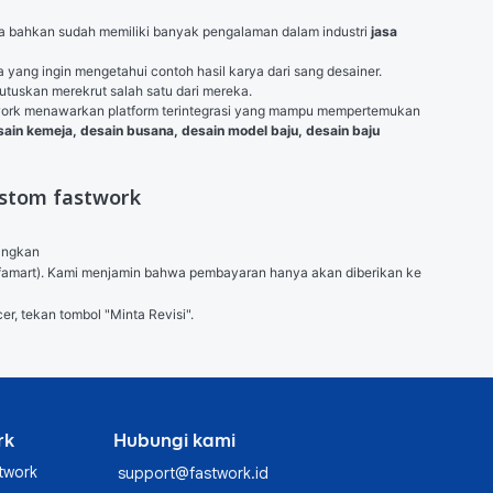
nya bahkan sudah memiliki banyak pengalaman dalam industri 
jasa 
yang ingin mengetahui contoh hasil karya dari sang desainer. 
utuskan merekrut salah satu dari mereka.
twork menawarkan platform terintegrasi yang mampu mempertemukan 
sain kemeja
, desain busana, desain model baju, desain baju 
ustom fastwork
angkan

 (Alfamart). Kami menjamin bahwa pembayaran hanya akan diberikan ke 
er, tekan tombol "Minta Revisi".
rk
Hubungi kami
twork
support@fastwork.id