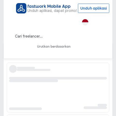
fastwork Mobile App
Unduh aplikasi
Unduh aplikasi, dapat promo!
Semua Kategori
Grafis & Desain
Gambar Potret
Hewan Peliharaan
Jasa Gambar Hewan Peliharaan
dengan Ilustrasi Unik
Urutkan berdasarkan