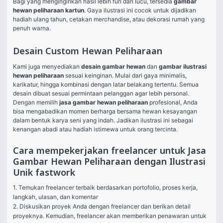
Bagi yang menginginkan hasil lebih fun dan lucu, tersedia 
gambar 
hewan peliharaan kartun
. Gaya ilustrasi ini cocok untuk dijadikan 
hadiah ulang tahun, cetakan merchandise, atau dekorasi rumah yang 
penuh warna.
Desain Custom Hewan Peliharaan
Kami juga menyediakan 
desain gambar hewan
 dan 
gambar ilustrasi 
hewan peliharaan
 sesuai keinginan. Mulai dari gaya minimalis, 
karikatur, hingga kombinasi dengan latar belakang tertentu. Semua 
desain dibuat sesuai permintaan pelanggan agar lebih personal.
Dengan memilih 
jasa gambar hewan peliharaan
 profesional, Anda 
bisa mengabadikan momen berharga bersama hewan kesayangan 
dalam bentuk karya seni yang indah. Jadikan ilustrasi ini sebagai 
kenangan abadi atau hadiah istimewa untuk orang tercinta.
Cara mempekerjakan freelancer untuk Jasa
Gambar Hewan Peliharaan dengan Ilustrasi
Unik fastwork
1. Temukan freelancer terbaik berdasarkan portofolio, proses kerja, 
langkah, ulasan, dan komentar

2. Diskusikan proyek Anda dengan freelancer dan berikan detail 
proyeknya. Kemudian, freelancer akan memberikan penawaran untuk 