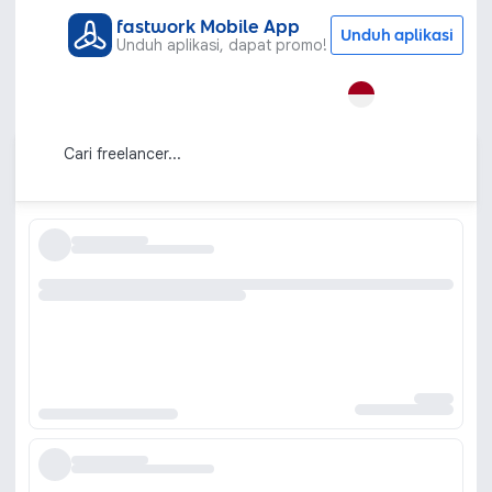
fastwork Mobile App
Unduh aplikasi
Unduh aplikasi, dapat promo!
Semua Kategori
Gaya Hidup
Kursus Bahasa
Jepang
Les / Kursus Bahasa Jepang Online
Urutkan berdasarkan