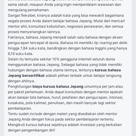
sama sekali, maupun Anda yang ingin memperdalam wawasan dan 
mengulang pemahaman.
Sangat fleksibel, kiranya adalah kata yang bisa mewakili bagaimana 
segala proses Anda dalam belajar bahasa Jepang. Mulai dari mencari 
mentor ahli, konsultasi kebutuhan, negosiasi penawaran, dan semua 
proses menyenangkan lainnya.
Faktanya, bahasa Jepang menjadi salah satu bahasa dengan aksen 
pengucapan tercepat di dunia. Bahasa ini memiliki 
rip-roaring
 per detik 
hingga 7,84 suku kata, bandingkan dengan bahasa Inggris yang hanya 
6,19 suku kata.
Selain itu ternyata sekitar 10% pengguna internet seluruh dunia 
menggunakan bahasa Jepang. Sebagai bahasa yang tidak memiliki 
hubungan dengan bahasa utama lainnya, tentunya 
kursus bahasa 
Jepang bersertifikat
 adalah pilihan terbaik untuk belajar langsung 
dengan ahlinya.
Penghitungan 
biaya kursus bahasa Jepang
 umumnya per jam atau 
per paket pertemuan. Anda dapat konsultasi dengan mentor apakah 
akan belajar tata bahasa, huruf, pelafalan dan pengucapan, intonasi, 
kosakata, pola kalimat, penulisan, dan masih banyak lagi sektor 
pembelajaran.
Tentu sudah 
include
 dengan materi yang disediakan oleh mentor 
Jepang Anda dengan fokus pada sektor pembelajaran tertentu. 
Mengikuti kursus bahasa sejatinya adalah investasi yang berkaitan 
dengan pengembangan diri!