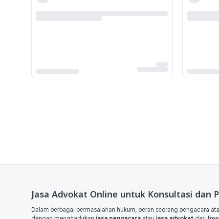
Jasa Advokat Online untuk Konsultasi da
Dalam berbagai permasalahan hukum, peran seorang pengacara ata
dengan menghadirkan
jasa pengacara
atau
jasa advokat
dari fre