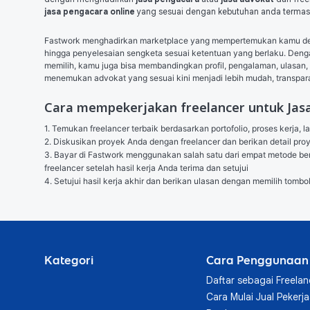
jasa
pengacara online
yang sesuai dengan kebutuhan anda terma
Fastwork menghadirkan marketplace yang mempertemukan kamu denga
hingga penyelesaian sengketa sesuai ketentuan yang berlaku. Den
memilih, kamu juga bisa membandingkan profil, pengalaman, ulasan, k
menemukan advokat yang sesuai kini menjadi lebih mudah, transparan
Cara mempekerjakan freelancer untuk Jas
1. Temukan freelancer terbaik berdasarkan portofolio, proses kerja, l
2. Diskusikan proyek Anda dengan freelancer dan berikan detail p
3. Bayar di Fastwork menggunakan salah satu dari empat metode berik
freelancer setelah hasil kerja Anda terima dan setujui

4. Setujui hasil kerja akhir dan berikan ulasan dengan memilih tombo
Kategori
Cara Penggunaan
Daftar sebagai Freelan
Cara Mulai Jual Pekerj