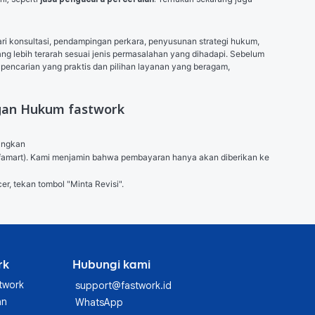
konsultasi, pendampingan perkara, penyusunan strategi hukum, 
lebih terarah sesuai jenis permasalahan yang dihadapi. Sebelum 
 pencarian yang praktis dan pilihan layanan yang beragam, 
ngan Hukum fastwork
angkan

 (Alfamart). Kami menjamin bahwa pembayaran hanya akan diberikan ke 
er, tekan tombol "Minta Revisi".
rk
Hubungi kami
twork
support@fastwork.id
an
WhatsApp