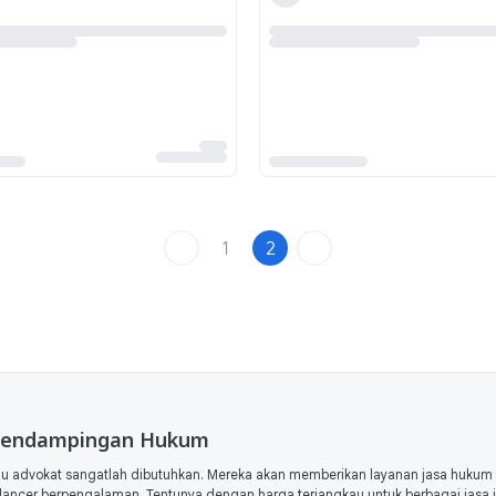
1
2
n Pendampingan Hukum
u advokat sangatlah dibutuhkan. Mereka akan memberikan layanan jasa huku
elancer berpengalaman. Tentunya dengan harga terjangkau untuk berbagai jasa in