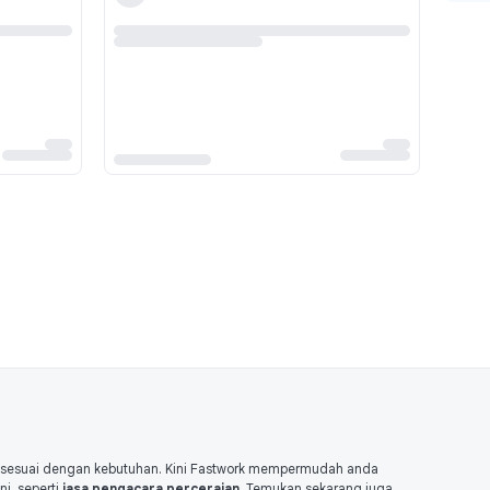
m sesuai dengan kebutuhan. Kini Fastwork mempermudah anda
i, seperti
jasa pengacara perceraian
. Temukan sekarang juga