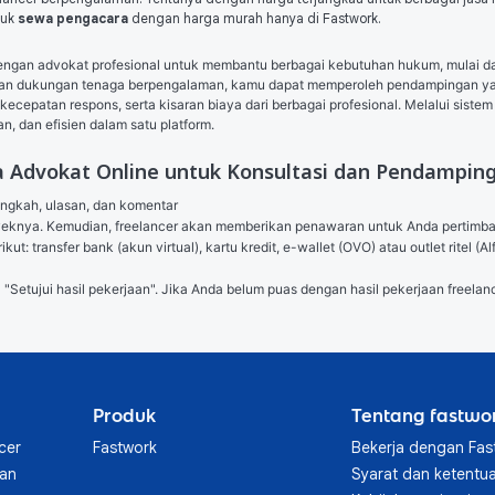
suk
sewa pengacara
dengan harga murah hanya di Fastwork.
n advokat profesional untuk membantu berbagai kebutuhan hukum, mulai dari 
gan dukungan tenaga berpengalaman, kamu dapat memperoleh pendampingan yang 
ecepatan respons, serta kisaran biaya dari berbagai profesional. Melalui sistem
, dan efisien dalam satu platform.
a Advokat Online untuk Konsultasi dan Pendampi
angkah, ulasan, dan komentar

royeknya. Kemudian, freelancer akan memberikan penawaran untuk Anda pertimb
ut: transfer bank (akun virtual), kartu kredit, e-wallet (OVO) atau outlet ritel
l "Setujui hasil pekerjaan". Jika Anda belum puas dengan hasil pekerjaan freelanc
Produk
Tentang fastwo
cer
Fastwork
Bekerja dengan Fas
aan
Syarat dan ketentu