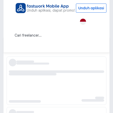
fastwork Mobile App
Unduh aplikasi
Unduh aplikasi, dapat promo!
Semua Kategori
Jasa Konsultasi
Hukum
Konsultan Hukum Terpercaya untuk
Segala Kebutuhan
Urutkan berdasarkan