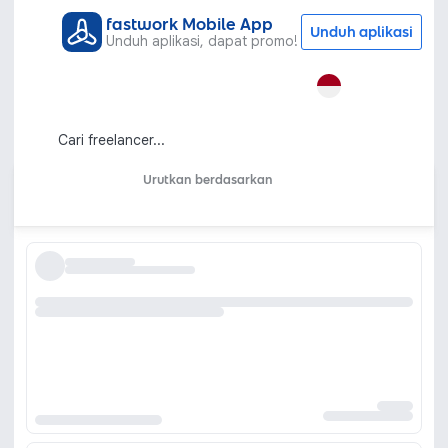
fastwork Mobile App
Unduh aplikasi
Unduh aplikasi, dapat promo!
Semua Kategori
Pemasaran dan Periklanan
Pembuatan Profil Linkedin
Jasa Buat LinkedIn untuk Personal
Branding Profesional
Urutkan berdasarkan