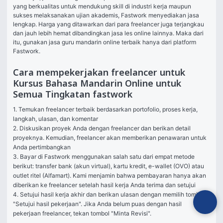
yang berkualitas untuk mendukung skill di industri kerja maupun 
sukses melaksanakan ujian akademis, Fastwork menyediakan jasa 
lengkap. Harga yang ditawarkan dari para freelancer juga terjangkau 
dan jauh lebih hemat dibandingkan jasa les online lainnya. Maka dari 
itu, gunakan jasa guru mandarin online terbaik hanya dari platform 
Fastwork.
Cara mempekerjakan freelancer untuk
Kursus Bahasa Mandarin Online untuk
Semua Tingkatan fastwork
1. Temukan freelancer terbaik berdasarkan portofolio, proses kerja, 
langkah, ulasan, dan komentar

2. Diskusikan proyek Anda dengan freelancer dan berikan detail 
proyeknya. Kemudian, freelancer akan memberikan penawaran untuk 
Anda pertimbangkan

3. Bayar di Fastwork menggunakan salah satu dari empat metode 
berikut: transfer bank (akun virtual), kartu kredit, e-wallet (OVO) atau 
outlet ritel (Alfamart). Kami menjamin bahwa pembayaran hanya akan 
diberikan ke freelancer setelah hasil kerja Anda terima dan setujui

4. Setujui hasil kerja akhir dan berikan ulasan dengan memilih tombol 
"Setujui hasil pekerjaan". Jika Anda belum puas dengan hasil 
pekerjaan freelancer, tekan tombol "Minta Revisi".