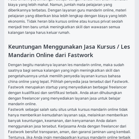
biaya yang lebih mahal. Namun, jumlah mata pelajaran yang 
diberikannya terbatas. Dengan layanan guru mandarin online, materi 
pelajaran yang diberikan bisa lebih lengkap dengan biaya yang lebih 
ekonomis. Tidak heran bila kursus online atau kursus privat seolah 
menjadi tren baru untuk meningkatkan skill dan wawasan semua 
kalangan tanpa harus keluar rumah.
Keuntungan Menggunakan Jasa Kursus / Les
Mandarin Online dari Fastwork
Dengan begitu maraknya layanan les mandarin online, maka sudah 
saatnya bagi semua kalangan yang ingin meningkatkan skill dan 
pengetahuannya untuk memilih penyedia layanan kursus bahasa 
china online yang tepat. Pilihlah penyedia jasa tersebut dari Fastwork.
Fastwork merupakan startup yang menyediakan berbagai freelancer 
dengan kualifikasi dan sertifikasi terbaik. Anda akan dihubungkan 
dengan freelancer yang menyediakan layanan jasa untuk belajar 
mandarin online.
Fastwork sebagai salah satu situs untuk kursus mandarin online tidak 
hanya memberikan kemudahan layanan saja, melainkan memberikan 
banyak keuntungan, keamanan, dan kenyamanan Anda dalam 
menggunakan jasa tersebut. Kerjasama Anda dengan freelancer dari 
Fastwork bersifat transparan, aman, dan garansi jaminan uang kembali.
Tentunya, jika Anda ingin mendapatkan kursus mandarin online terbaik 