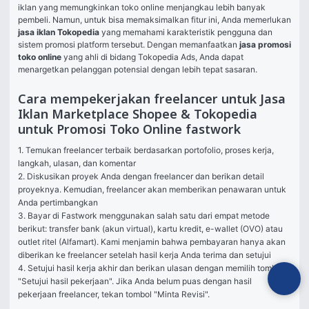
iklan yang memungkinkan toko online menjangkau lebih banyak 
pembeli. Namun, untuk bisa memaksimalkan fitur ini, Anda memerlukan 
jasa iklan Tokopedia
 yang memahami karakteristik pengguna dan 
sistem promosi platform tersebut. Dengan memanfaatkan 
jasa promosi 
toko online
 yang ahli di bidang Tokopedia Ads, Anda dapat 
menargetkan pelanggan potensial dengan lebih tepat sasaran.
Cara mempekerjakan freelancer untuk Jasa
Iklan Marketplace Shopee & Tokopedia
untuk Promosi Toko Online fastwork
1. Temukan freelancer terbaik berdasarkan portofolio, proses kerja, 
langkah, ulasan, dan komentar

2. Diskusikan proyek Anda dengan freelancer dan berikan detail 
proyeknya. Kemudian, freelancer akan memberikan penawaran untuk 
Anda pertimbangkan

3. Bayar di Fastwork menggunakan salah satu dari empat metode 
berikut: transfer bank (akun virtual), kartu kredit, e-wallet (OVO) atau 
outlet ritel (Alfamart). Kami menjamin bahwa pembayaran hanya akan 
diberikan ke freelancer setelah hasil kerja Anda terima dan setujui

4. Setujui hasil kerja akhir dan berikan ulasan dengan memilih tombol 
"Setujui hasil pekerjaan". Jika Anda belum puas dengan hasil 
pekerjaan freelancer, tekan tombol "Minta Revisi".