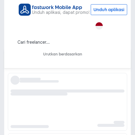
fastwork Mobile App
Unduh aplikasi
Unduh aplikasi, dapat promo!
Semua Kategori
Pemasaran dan Periklanan
Iklan Marketplace
Jasa Iklan Marketplace Shopee &
Tokopedia untuk Promosi Toko Online
Urutkan berdasarkan