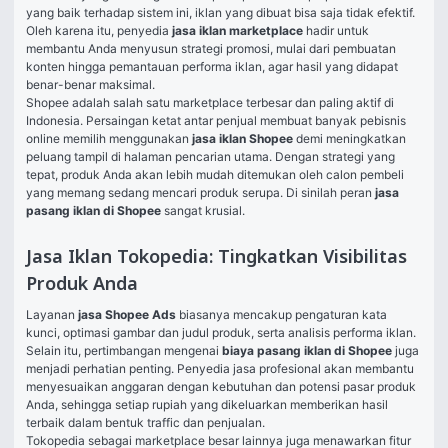
yang baik terhadap sistem ini, iklan yang dibuat bisa saja tidak efektif. 
Oleh karena itu, penyedia 
jasa iklan marketplace
 hadir untuk 
membantu Anda menyusun strategi promosi, mulai dari pembuatan 
konten hingga pemantauan performa iklan, agar hasil yang didapat 
benar-benar maksimal.
Shopee adalah salah satu marketplace terbesar dan paling aktif di 
Indonesia. Persaingan ketat antar penjual membuat banyak pebisnis 
online memilih menggunakan 
jasa iklan Shopee
 demi meningkatkan 
peluang tampil di halaman pencarian utama. Dengan strategi yang 
tepat, produk Anda akan lebih mudah ditemukan oleh calon pembeli 
yang memang sedang mencari produk serupa. Di sinilah peran 
jasa 
pasang iklan di Shopee
 sangat krusial.
Jasa Iklan Tokopedia: Tingkatkan Visibilitas
Produk Anda
Layanan 
jasa Shopee Ads
 biasanya mencakup pengaturan kata 
kunci, optimasi gambar dan judul produk, serta analisis performa iklan. 
Selain itu, pertimbangan mengenai 
biaya pasang iklan di Shopee
 juga 
menjadi perhatian penting. Penyedia jasa profesional akan membantu 
menyesuaikan anggaran dengan kebutuhan dan potensi pasar produk 
Anda, sehingga setiap rupiah yang dikeluarkan memberikan hasil 
terbaik dalam bentuk traffic dan penjualan.
Tokopedia sebagai marketplace besar lainnya juga menawarkan fitur 