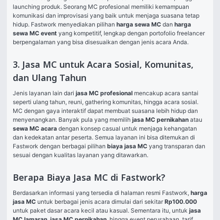
launching produk. Seorang MC profesional memiliki kemampuan 
komunikasi dan improvisasi yang baik untuk menjaga suasana tetap 
hidup. Fastwork menyediakan pilihan 
harga sewa MC
 dan 
harga 
sewa MC event
 yang kompetitif, lengkap dengan portofolio freelancer 
berpengalaman yang bisa disesuaikan dengan jenis acara Anda.
3. Jasa MC untuk Acara Sosial, Komunitas,
dan Ulang Tahun
Jenis layanan lain dari 
jasa MC profesional
 mencakup acara santai 
seperti ulang tahun, reuni, gathering komunitas, hingga acara sosial. 
MC dengan gaya interaktif dapat membuat suasana lebih hidup dan 
menyenangkan. Banyak pula yang memilih 
jasa MC pernikahan
 atau 
sewa MC acara
 dengan konsep casual untuk menjaga kehangatan 
dan kedekatan antar peserta. Semua layanan ini bisa ditemukan di 
Fastwork dengan berbagai pilihan 
biaya jasa MC
 yang transparan dan 
sesuai dengan kualitas layanan yang ditawarkan.
Berapa Biaya Jasa MC di Fastwork?
Berdasarkan informasi yang tersedia di halaman resmi Fastwork, 
harga 
jasa MC
 untuk berbagai jenis acara dimulai dari sekitar 
Rp100.000
untuk paket dasar acara kecil atau kasual. Sementara itu, untuk 
jasa 
MC lamaran
, 
jasa MC pernikahan
, hingga event perusahaan, tarif 