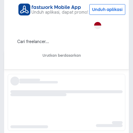
fastwork Mobile App
Unduh aplikasi
Unduh aplikasi, dapat promo!
Semua Kategori
Visual dan Audio
Master of Ceremony
Jasa MC atau Master of Ceremony
Acara Kantor, Ulang Tahun, Lamaran
maupun Pernikahan
Urutkan berdasarkan