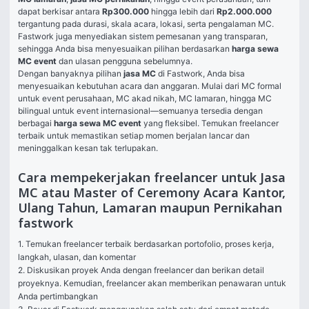
dapat berkisar antara 
Rp300.000
 hingga lebih dari 
Rp2.000.000
tergantung pada durasi, skala acara, lokasi, serta pengalaman MC. 
Fastwork juga menyediakan sistem pemesanan yang transparan, 
sehingga Anda bisa menyesuaikan pilihan berdasarkan 
harga sewa 
MC event
 dan ulasan pengguna sebelumnya.
Dengan banyaknya pilihan 
jasa MC
 di Fastwork, Anda bisa 
menyesuaikan kebutuhan acara dan anggaran. Mulai dari MC formal 
untuk event perusahaan, MC akad nikah, MC lamaran, hingga MC 
bilingual untuk event internasional—semuanya tersedia dengan 
berbagai 
harga sewa MC event
 yang fleksibel. Temukan freelancer 
terbaik untuk memastikan setiap momen berjalan lancar dan 
meninggalkan kesan tak terlupakan.
Cara mempekerjakan freelancer untuk Jasa
MC atau Master of Ceremony Acara Kantor,
Ulang Tahun, Lamaran maupun Pernikahan
fastwork
1. Temukan freelancer terbaik berdasarkan portofolio, proses kerja, 
langkah, ulasan, dan komentar

2. Diskusikan proyek Anda dengan freelancer dan berikan detail 
proyeknya. Kemudian, freelancer akan memberikan penawaran untuk 
Anda pertimbangkan
