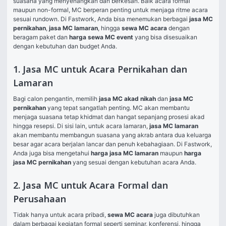
suasana yang menyenangkan dan berkesan. Baik acara formal 
maupun non-formal, MC berperan penting untuk menjaga ritme acara 
sesuai rundown. Di Fastwork, Anda bisa menemukan berbagai 
jasa MC 
pernikahan
, 
jasa MC lamaran
, hingga 
sewa MC acara
 dengan 
beragam paket dan 
harga sewa MC event
 yang bisa disesuaikan 
dengan kebutuhan dan budget Anda.
1. Jasa MC untuk Acara Pernikahan dan
Lamaran
Bagi calon pengantin, memilih 
jasa MC akad nikah
 dan 
jasa MC 
pernikahan
 yang tepat sangatlah penting. MC akan membantu 
menjaga suasana tetap khidmat dan hangat sepanjang prosesi akad 
hingga resepsi. Di sisi lain, untuk acara lamaran, 
jasa MC lamaran
akan membantu membangun suasana yang akrab antara dua keluarga 
besar agar acara berjalan lancar dan penuh kebahagiaan. Di Fastwork, 
Anda juga bisa mengetahui 
harga jasa MC lamaran
 maupun 
harga 
jasa MC pernikahan
 yang sesuai dengan kebutuhan acara Anda.
2. Jasa MC untuk Acara Formal dan
Perusahaan
Tidak hanya untuk acara pribadi, 
sewa MC acara
 juga dibutuhkan 
dalam berbagai kegiatan formal seperti seminar, konferensi, hingga 