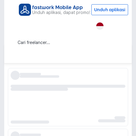
fastwork Mobile App
Unduh aplikasi
Unduh aplikasi, dapat promo!
Semua Kategori
Visual dan Audio
Mixing Mastering
Jasa Mixing Mastering Profesional
untuk Kualitas Audio Maksimal
Urutkan berdasarkan