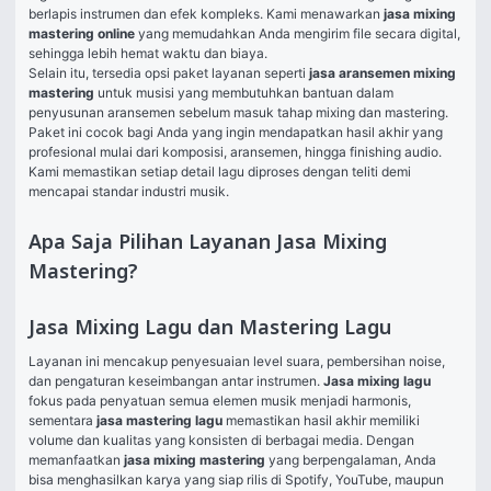
berlapis instrumen dan efek kompleks. Kami menawarkan 
jasa mixing 
mastering online
 yang memudahkan Anda mengirim file secara digital, 
sehingga lebih hemat waktu dan biaya.
Selain itu, tersedia opsi paket layanan seperti 
jasa aransemen mixing 
mastering
 untuk musisi yang membutuhkan bantuan dalam 
penyusunan aransemen sebelum masuk tahap mixing dan mastering. 
Paket ini cocok bagi Anda yang ingin mendapatkan hasil akhir yang 
profesional mulai dari komposisi, aransemen, hingga finishing audio. 
Kami memastikan setiap detail lagu diproses dengan teliti demi 
mencapai standar industri musik.
Apa Saja Pilihan Layanan Jasa Mixing
Mastering?
Jasa Mixing Lagu dan Mastering Lagu
Layanan ini mencakup penyesuaian level suara, pembersihan noise, 
dan pengaturan keseimbangan antar instrumen. 
Jasa mixing lagu
fokus pada penyatuan semua elemen musik menjadi harmonis, 
sementara 
jasa mastering lagu
 memastikan hasil akhir memiliki 
volume dan kualitas yang konsisten di berbagai media. Dengan 
memanfaatkan 
jasa mixing mastering
 yang berpengalaman, Anda 
bisa menghasilkan karya yang siap rilis di Spotify, YouTube, maupun 