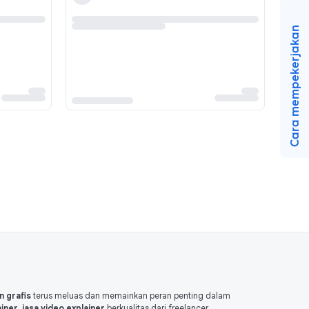
Cara mempekerjakan
n grafis
terus meluas dan memainkan peran penting dalam
ner, jasa video explainer
berkualitas dari freelancer