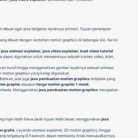
Secara singkat, motion graphics adalah sebuah teknik untuk menggerakkan gambar diam atau statis menjadi lebih dinamis. Gambar yang tadinya diam dibuat agar bisa bergerak layaknya animasi. Tujuan penerapan 
g dibuat dengan sentuhan motion graphics di beberapa sisi. Hal ini 
jasa motion graphics, jasa animasi explainer, jasa video explainer, buat video tutorial 
ga dapat digunakan untuk memperkaya sebuah konten video, iklan, 
kkan huruf hingga menggerakkan gambar layaknya sebuah animasi 
nik motion graphics yang kerap digunakan.
Bahkan, ada juga 
jasa pembuatan motion graphics
 template yang 
ion graphic
 ataupun 
harga motion graphic 1 menit
.
 berbeda. Menggunakan 
jasa pembuatan motion graphics
 merupakan 
g ingin lebih fokus pada tujuan lebih besar, menggunakan 
jasa 
n grafis
. Layanan animasi explainer, 2D motion graphics, hingga 
pas yang tergabung di Fastwork dapat membantu Anda mewujudkannya.