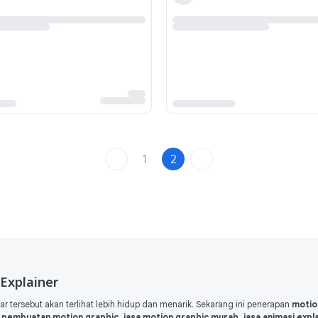
1
2
Explainer
tersebut akan terlihat lebih hidup dan menarik. Sekarang ini penerapan
motio
 pembuatan motion graphic, jasa motion graphic murah, jasa animasi explai