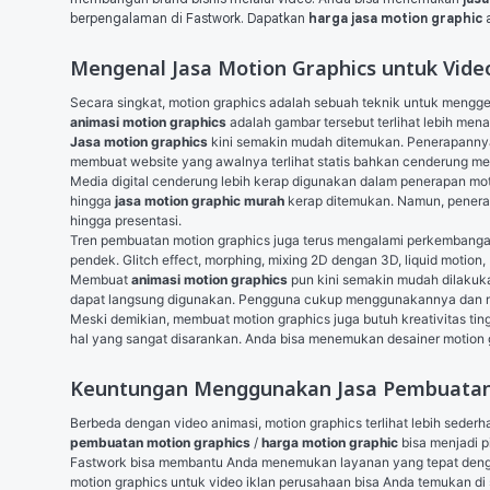
berpengalaman di Fastwork. Dapatkan
harga jasa motion graphic
Mengenal Jasa Motion Graphics untuk Vide
animasi motion graphics
 adalah gambar tersebut terlihat lebih mena
Jasa motion graphics
 kini semakin mudah ditemukan. Penerapannya 
membuat website yang awalnya terlihat statis bahkan cenderung mem
Media digital cenderung lebih kerap digunakan dalam penerapan mo
hingga
 jasa motion graphic murah
 kerap ditemukan. Namun, penerap
hingga presentasi.
Tren pembuatan motion graphics juga terus mengalami perkembangan
pendek. Glitch effect, morphing, mixing 2D dengan 3D, liquid motion
Membuat 
animasi motion graphics
 pun kini semakin mudah dilaku
dapat langsung digunakan. Pengguna cukup menggunakannya dan 
Meski demikian, membuat motion graphics juga butuh kreativitas tin
hal yang sangat disarankan. Anda bisa menemukan desainer motion g
Keuntungan Menggunakan Jasa Pembuatan 
Berbeda dengan video animasi, motion graphics terlihat lebih seder
pembuatan motion graphics
 / 
harga motion graphic
 bisa menjadi p
Fastwork bisa membantu Anda menemukan layanan yang tepat deng
motion graphics untuk video iklan perusahaan bisa Anda temukan di