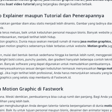
atau
buat video tutorial
yang terjangkau dengan kualitas terbaik.
o Explainer maupun Tutorial dan Penerapannya
rik.
terus meluas, baik untuk kebutuhan personal maupun bisnis. Banyak website yan
bosankan, menjadi terlihat lebih hidup.
tion graphics. Dunia maya seakan menjadi rumah di mana 
an motion graphics sebenarnya tidak terbatas untuk website. 
Motion grafis
 ju
, mulai dari bentuk-bentuk sederhana hingga ke bentuk lebih rumit, menggera
, bright bold colors, punchy pastels, dan gradient hanyalah beberapa contoh tek
kan. Banyak software yang dapat digunakan untuk memudahkan pembuatannya. 
menyesuaikannya sesuai dengan kebutuhan termasuk menyesuaikan 
harga mot
ggi. Jika ingin terlihat lebih profesional, Anda harus menunjukkan sesuatu yang
raphics yang selalu siap membantu di Fastwork.id.
Motion Graphic di Fastwork
hana. Meski demikian, pembuatannya bisa cukup rumit dan panjang. Bagi Anda yan
ilihan yang lebih baik.
an menghubungkan Anda dengan talenta-talenta berpengalaman di dunia 
motio
 sini. Baik itu untuk tujuan personal maupun bisnis, desainer dan animator le