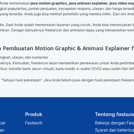
n Anda menemukan 
jasa motion graphics, jasa animasi explainer, jasa video exp
gkat popularitas, jumlah penjualan, kecepatan respons, ulasan, dan harga tersed
l yang tersedia. Anda juga bisa melihat portofolio yang mereka miliki. Dari sin
sedia. Saat Anda sudah menemukan layanan yang cocok, Anda bisa menanyakan beb
nginkan. Dengan banyaknya freelancer dan animator lepas yang menawarkan ke
a Pembuatan Motion Graphic & Animasi Explainer 
angkah, ulasan, dan komentar

royeknya. Kemudian, freelancer akan memberikan penawaran untuk Anda pertimb
ut: transfer bank (akun virtual), kartu kredit, e-wallet (OVO) atau outlet ritel
l "Setujui hasil pekerjaan". Jika Anda belum puas dengan hasil pekerjaan freelanc
Produk
Tentang fastwo
cer
Fastwork
Bekerja dengan Fas
aan
Syarat dan ketentu