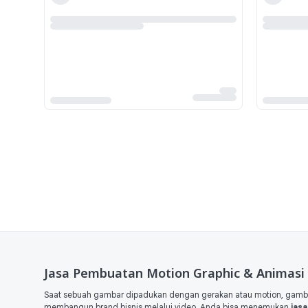
Jasa Pembuatan Motion Graphic & Animasi 
Saat sebuah gambar dipadukan dengan gerakan atau motion, gambar 
membangun brand bisnis melalui video. Anda bisa menemukan
jasa