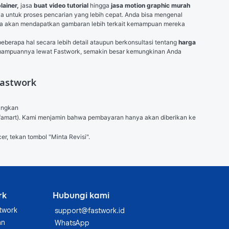
lainer, 
jasa
 buat video tutorial 
hingga
 jasa motion graphic murah 
ia untuk proses pencarian yang lebih cepat. Anda bisa mengenal 
i Anda akan mendapatkan gambaran lebih terkait kemampuan mereka 
erapa hal secara lebih detail ataupun berkonsultasi tentang 
harga 
mampuannya lewat Fastwork, semakin besar kemungkinan Anda 
fastwork
angkan

 (Alfamart). Kami menjamin bahwa pembayaran hanya akan diberikan ke 
er, tekan tombol "Minta Revisi".
rk
Hubungi kami
twork
support@fastwork.id
an
WhatsApp