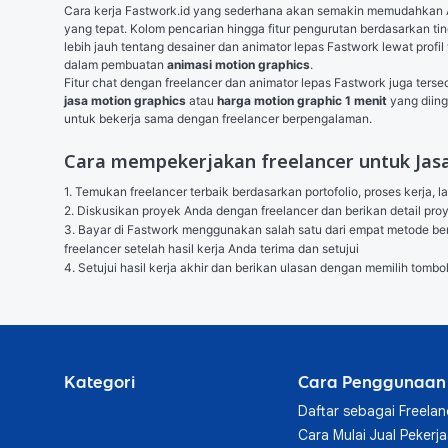
Cara kerja Fastwork.id yang sederhana akan semakin memudahka
yang tepat. Kolom pencarian hingga fitur pengurutan berdasarkan tin
lebih jauh tentang desainer dan animator lepas Fastwork lewat profi
dalam pembuatan 
animasi motion graphics
.
Fitur chat dengan freelancer dan animator lepas Fastwork juga ter
jasa motion graphics
 atau 
harga motion graphic 1 menit
 yang dii
untuk bekerja sama dengan freelancer berpengalaman.
Cara mempekerjakan freelancer untuk Jas
1. Temukan freelancer terbaik berdasarkan portofolio, proses kerja, l
2. Diskusikan proyek Anda dengan freelancer dan berikan detail p
3. Bayar di Fastwork menggunakan salah satu dari empat metode berik
freelancer setelah hasil kerja Anda terima dan setujui

4. Setujui hasil kerja akhir dan berikan ulasan dengan memilih tombo
Kategori
Cara Penggunaan
Daftar sebagai Freelan
Cara Mulai Jual Pekerj