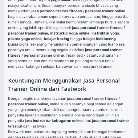
masyarakat umum. Sudah banyak beredar website khusus yang 
menawarkan 
jasa personal trainer fitness 
/
 personal trainer online
bagi masyarakat umum seperti karyawan perusahaan, hingga para ibu 
rumah tangga. Bahkan, kini mulai bermunculan lembaga kursus secara 
online yang lebih spesifik lagi seperti 
jasa personal trainer fitness / 
personal trainer online, 
instruktur yoga online, instruktur yoga, 
pilates yoga online, belajar boxing 
hingga
 belajar kickboxing
.
Dunia digital sekarang menunjukkan perkembangan yang luar biasa 
pesatnya untuk mendukung segala aktivitas 
jasa personal trainer 
fitness 
/
 personal trainer online
. Tidak sedikit startup di tanah air 
yang bermunculan dan memanfaatkan peluang tersebut untuk 
menyasar kalangan pelajar, karyawan dan masyarakat umum.
Keuntungan Menggunakan Jasa Personal
Trainer Online dari Fastwork
Dengan begitu maraknya layanan 
jasa personal trainer fitness 
/
personal trainer online
, maka sudah saatnya bagi semua kalangan 
yang ingin meningkatkan skill dan pengetahuannya untuk memilih 
penyedia layanan bimbingan olahraga online yang tepat. Pilihlah 
penyedia jasa 
instruktur kebugaran online
 atau 
jasa personal trainer
tersebut dari Fastwork.
Fastwork merupakan startup yang menyediakan berbagai freelancer 
dengan kualifikasi dan sertifikasi terbaik. Anda akan dihubungkan 