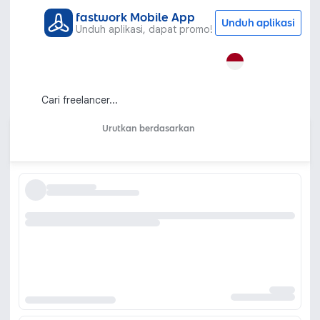
fastwork Mobile App
Unduh aplikasi
Unduh aplikasi, dapat promo!
Semua Kategori
Gaya Hidup
Kursus Online
Kesehatan & Kebugaran
Instruktur Kebugaran & Jasa Personal
Trainer Online
Urutkan berdasarkan