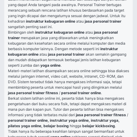
yang dapat Anda tangani pada awalnya. Personal Trainer bertugas 
merancang sebuah rencana latihan khusus berdasarkan pada target 
yang ingin dicapai dan mengaturnya sesuai dengan jadwal. Untuk itu 
kehadiran 
instruktur kebugaran online
 atau 
jasa personal trainer
sangatlah penting saat ini.
Bimbingan oleh 
instruktur kebugaran online
 atau 
jasa personal 
trainer
 merupakan jasa yang ditawarkan untuk meningkatkan 
kebugaran dan kesehatan secara online melalui komputer dan media 
berbasis komputer lainnya. Dengan metode seperti ini 
instruktur 
kebugaran online
 atau 
jasa personal trainer
 akan semakin gampang 
dan mudah didapatkan termasuk berbagai jenis latihan kebugaran 
seperti zumba dan 
yoga online
.
Materi-materi latihan disampaikan secara online sehingga bisa diakses 
melalui jaringan internet, video call, website, intranet, CD-ROM, dan 
DVD. Sistem tersebut tidak hanya mengakses informasi saja, tetapi 
membimbing peserta untuk mencapai hasil yang diinginkan melalui 
jasa personal trainer fitness 
/
 personal trainer online
.
Berkat sistem latihan online ini, peserta tidak hanya bisa mengakses 
pengetahuan dari buku secara fisik, tetapi dapat mengakses materi di 
mana pun dan kapan pun. Tutor dan peserta latihan bisa mengakses 
informasi yang tidak terbatas mulai dari 
jasa personal trainer fitness 
/ 
personal trainer online, 
instruktur yoga online, instruktur yoga, 
pilates yoga online, belajar boxing 
hingga
 belajar kickboxing
.
Tidak hanya itu beberapa keahlian lainpun sangat bermanfaat untuk 
kebugaran tubuh seperti 
yoga online 
sehingga sangat diminati oleh 