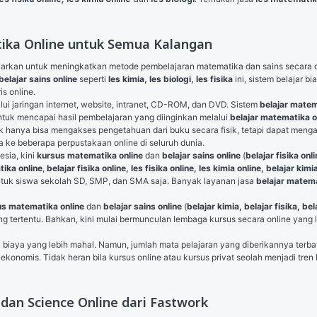
atika Online untuk Semua Kalangan
arkan untuk meningkatkan metode pembelajaran matematika dan sains secara onl
belajar sains online
 seperti 
les kimia, les biologi, les fisika
 ini, sistem belajar 
s online.
ui jaringan internet, website, intranet, CD-ROM, dan DVD. Sistem 
belajar mate
tuk mencapai hasil pembelajaran yang diinginkan melalui 
belajar matematika o
a ke beberapa perpustakaan online di seluruh dunia.
sia, kini 
kursus matematika online
 dan 
belajar sains online
 (
belajar fisika onli
ika online
, 
belajar fisika online, les fisika online, les kimia online, belajar kimi
ntuk siswa sekolah SD, SMP, dan SMA saja. Banyak layanan jasa 
belajar matem
s matematika online 
dan
 belajar sains online
 (
belajar kimia, belajar fisika, bel
g tertentu. Bahkan, kini mulai bermunculan lembaga kursus secara online yang le
biaya yang lebih mahal. Namun, jumlah mata pelajaran yang diberikannya terba
 ekonomis. Tidak heran bila kursus online atau kursus privat seolah menjadi tr
dan Science Online dari Fastwork