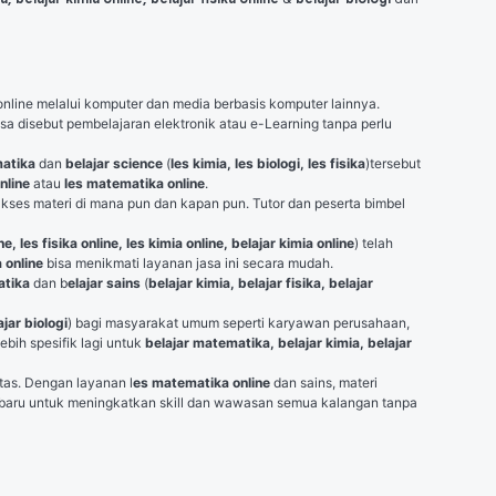
ine melalui komputer dan media berbasis komputer lainnya. 
biasa disebut pembelajaran elektronik atau e-Learning tanpa perlu 
matika
 dan 
belajar science
 (
les kimia, les biologi, les fisika
)tersebut 
nline
 atau 
les matematika online
.
 , peserta tidak hanya bisa mengakses pengetahuan dari buku secara fisik, tetapi dapat mengakses materi di mana pun dan kapan pun. Tutor dan peserta bimbel 
ne, les fisika online, les kimia online, belajar kimia online
) telah 
a online 
bisa menikmati layanan jasa ini secara mudah.
atika
 dan b
elajar sains
 (
belajar kimia, belajar fisika, belajar 
ajar biologi
) bagi masyarakat umum seperti karyawan perusahaan, 
bih spesifik lagi untuk 
belajar matematika, belajar kimia, belajar 
tas. Dengan layanan l
es matematika online
 dan sains, materi 
en baru untuk meningkatkan skill dan wawasan semua kalangan tanpa 