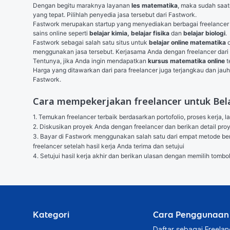
Dengan begitu maraknya layanan 
les matematika
, maka sudah saat
yang tepat. Pilihlah penyedia jasa tersebut dari Fastwork.
Fastwork merupakan startup yang menyediakan berbagai freelancer d
sains online seperti 
belajar kimia, belajar fisika 
dan
 belajar biologi
.
Fastwork sebagai salah satu situs untuk 
belajar online matematika
 
menggunakan jasa tersebut. Kerjasama Anda dengan freelancer dari 
Tentunya, jika Anda ingin mendapatkan 
kursus matematika online
 
Harga yang ditawarkan dari para freelancer juga terjangkau dan jauh 
Fastwork.
Cara mempekerjakan freelancer untuk Belaja
1. Temukan freelancer terbaik berdasarkan portofolio, proses kerja, l
2. Diskusikan proyek Anda dengan freelancer dan berikan detail p
3. Bayar di Fastwork menggunakan salah satu dari empat metode berik
freelancer setelah hasil kerja Anda terima dan setujui

4. Setujui hasil kerja akhir dan berikan ulasan dengan memilih tombo
Kategori
Cara Penggunaan
Daftar sebagai Freelan