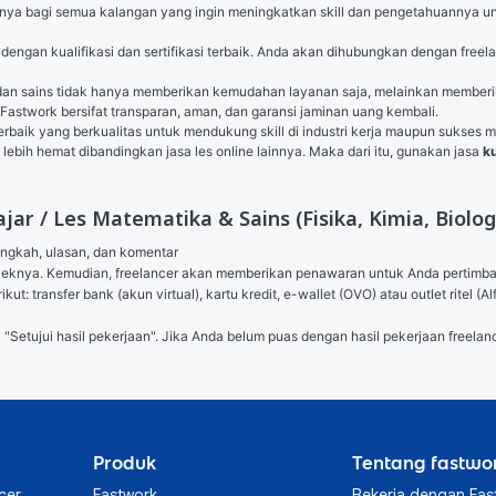
nya bagi semua kalangan yang ingin meningkatkan skill dan pengetahuannya un
engan kualifikasi dan sertifikasi terbaik. Anda akan dihubungkan dengan free
dan sains tidak hanya memberikan kemudahan layanan saja, melainkan membe
Fastwork bersifat transparan, aman, dan garansi jaminan uang kembali.
terbaik yang berkualitas untuk mendukung skill di industri kerja maupun sukses
lebih hemat dibandingkan jasa les online lainnya. Maka dari itu, gunakan jasa 
k
r / Les Matematika & Sains (Fisika, Kimia, Biolog
angkah, ulasan, dan komentar

royeknya. Kemudian, freelancer akan memberikan penawaran untuk Anda pertimb
ut: transfer bank (akun virtual), kartu kredit, e-wallet (OVO) atau outlet ritel
l "Setujui hasil pekerjaan". Jika Anda belum puas dengan hasil pekerjaan freelanc
Produk
Tentang fastwo
cer
Fastwork
Bekerja dengan Fas