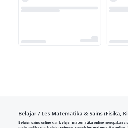
Belajar / Les Matematika & Sains (Fisika, Ki
Belajar sains online
dan
belajar matematika online
merupakan sis
matematika
dan
belajar science
, seperti
les matematika online
,