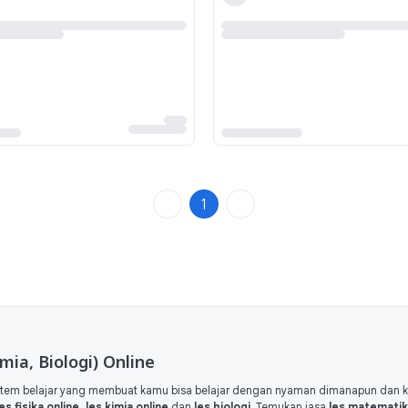
1
mia, Biologi) Online
tem belajar yang membuat kamu bisa belajar dengan nyaman dimanapun dan 
les fisika online, les kimia online
dan
les biologi
. Temukan jasa
les matematika,