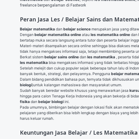
freelance berpengalaman di Fastwork
Peran Jasa Les / Belajar Sains dan Matem
Belajar matematika
 dan 
belajar science
 merupakan jasa yang ditaw
Dengan 
belajar matematika online
 atau 
les matematika online
 dan 
bertatap muka secara langsung antara tutor dan peserta belajar inggri
Materi-materi disampaikan secara online sehingga bisa diakses melal
tidak hanya mengakses informasi saja, tetapi membimbing peserta un
Berkat sistem 
belajar sains online 
dan
 les matematika
les matematika
 bisa mengakses informasi yang tidak terbatas hingg
Setelah melejit dan cukup populer sejak beberapa tahun lalu di Indone
banyak bentuk, strategi, dan pelayannya. Pengguna 
belajar matemat
Dalam bidang pendidikan bahasa pun, ternyata tidak dikhususkan u
biologi
)untuk kalangan mahasiswa dan masyarakat umum.
Sudah banyak beredar website khusus yang menawarkan jasa 
kursu
hingga para calon Tenaga Kerja Indonesia yang akan bekerja di bidan
fisika 
dan
 belajar biologi
 ini.
Pada umumnya, bimbingan belajar dengan lokasi fisik akan mematok 
pelajaran yang diberikan bisa lebih lengkap dengan biaya yang lebih
harus keluar rumah.
Keuntungan Jasa Belajar / Les Matematika 