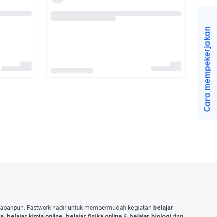
Cara mempekerjakan
kapanpun. Fastwork hadir untuk mempermudah kegiatan
belajar
 belajar kimia online, belajar fisika online
&
belajar biologi
dari