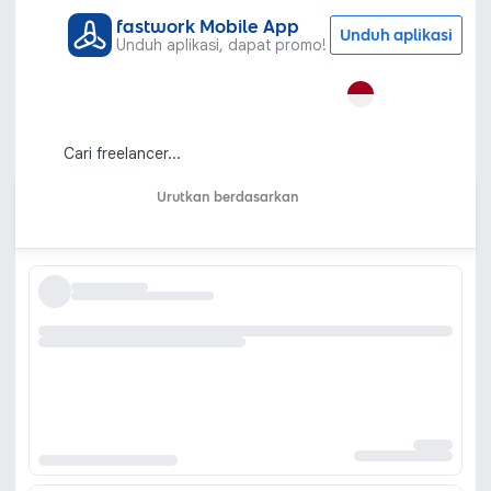
fastwork Mobile App
Unduh aplikasi
Unduh aplikasi, dapat promo!
Semua Kategori
Gaya Hidup
Kursus Online
Bahasa Asing Lainnya
Belajar / Kursus Bahasa Asing Lainnya
(Arab, Korea, Jepang, dll)
Urutkan berdasarkan