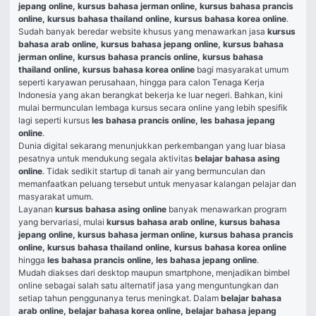
jepang online, kursus bahasa jerman online, kursus bahasa prancis 
online, kursus bahasa thailand online, kursus bahasa korea online
.
Sudah banyak beredar website khusus yang menawarkan jasa 
kursus 
bahasa arab online, kursus bahasa jepang online, kursus bahasa 
jerman online, kursus bahasa prancis online, kursus bahasa 
thailand online, kursus bahasa korea online
 bagi masyarakat umum 
seperti karyawan perusahaan, hingga para calon Tenaga Kerja 
Indonesia yang akan berangkat bekerja ke luar negeri. Bahkan, kini 
mulai bermunculan lembaga kursus secara online yang lebih spesifik 
lagi seperti kursus 
les bahasa prancis online, les bahasa jepang 
online
.
Dunia digital sekarang menunjukkan perkembangan yang luar biasa 
pesatnya untuk mendukung segala aktivitas 
belajar bahasa asing 
online
. Tidak sedikit startup di tanah air yang bermunculan dan 
memanfaatkan peluang tersebut untuk menyasar kalangan pelajar dan 
masyarakat umum.
Layanan 
kursus bahasa asing online
 banyak menawarkan program 
yang bervariasi, mulai 
kursus bahasa arab online, kursus bahasa 
jepang online, kursus bahasa jerman online, kursus bahasa prancis 
online, kursus bahasa thailand online, kursus bahasa korea online 
hingga
 les bahasa prancis online, les bahasa jepang online
.
Mudah diakses dari desktop maupun smartphone, menjadikan bimbel 
online sebagai salah satu alternatif jasa yang menguntungkan dan 
setiap tahun penggunanya terus meningkat. Dalam 
belajar bahasa 
arab online, belajar bahasa korea online, belajar bahasa jepang 