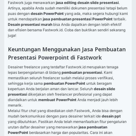
Fastwork juga menawarkan 
jasa editing desain slide presentasi
. 
Artinya, apabila Anda sudah memiliki dokumen presentasi tetapi belum 
puas dengan 
desain PowerPoint
 yang ada, maka segera hubungi kami 
untuk mendapatkan 
jasa pembuatan presentasi PowerPoint
 terbaik. 
Desain presentasi murah
 bisa Anda dapatkan dengan lebih efektif 
dan efisien bersama Fastwork.id. Coba dan buktikan sendiri sekarang 
juga!
Keuntungan Menggunakan Jasa Pembuatan
Presentasi Powerpoint di Fastwork
Desainer freelance yang terdaftar Fastwork.id merupakan tenaga 
lepas berpengalaman di bidang 
pembuatan presentasi
. Kami 
memastikan seluruh freelancer sudah melalui proses verifikasi, 
sehingga kerja sama 
pembuatan PowerPoint
 untuk beragam 
keperluan Anda berjalan aman dan lancar. Seluruh 
desain slide 
presentasi
 dikerjakan oleh freelancer profesional yang dapat 
diandalkan untuk 
membuat PowerPoint
 Anda menjadi jauh lebih 
menarik.
Melalui fitur chat yang disediakan oleh Fastwork, Anda bisa dengan 
mudah berkomunikasi dengan para desainer terkait ide 
desain ppt
yang dibutuhkan. Pastikan Anda telah memanfaatkan fitur pengaturan 
urutan daftar desainer yang menawarkan 
jasa pembuatan 
PowerPoint
 berdasarkan harga dan popularitas. Cara ini akan 