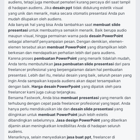
audiens, tetapi juga membuat pemateri kurang percaya diri saat tampil 
di hadapan audiens. Jika 
desain ppt
 tidak didukung estetik visual 
yang unik dan menarik, maka secara otomatis presentasi Anda pun 
mudah dilupakan oleh audiens.
Ada banyak hal yang bisa Anda tambahkan saat 
membuat slide 
presentasi
 untuk membuatnya semakin menarik. Baik berupa audio 
maupun visual, hingga permainan warna pada 
desain PowerPoint
sebagai alternatif penyampaian pesan. Dengan demikian, elemen-
elemen tersebut akan 
membuat PowerPoint
 yang ditampilkan lebih 
berkesan dan mendapatkan perhatian lebih dari para audiens.
Karena proses 
pembuatan PowerPoint
 yang menarik tidaklah mudah, 
Anda tentu membutuhkan 
jasa pembuatan slide presentasi
 dari para 
freelancer profesional yang berpengalaman dalam hal pembuatan 
presentasi. Lebih dari itu, melalui desain yang baik, seluruh pesan yang 
ingin Anda sampaikan kepada audiens akan dapat tersampaikan 
dengan baik. 
Harga desain PowerPpoint
 yang dipatok oleh para 
freelancer kami juga cukup terjangkau.
Bersama Fastwork, Anda bisa 
membuat presentasi
 yang menarik dan 
terhubung dengan cepat pada freelancer profesional yang tepat. Anda 
hanya perlu mendiskusikan ide dan 
desain slide presentasi
 yang 
diinginkan untuk 
membuat PowerPoint
 jauh lebih estetis 
dibandingkan sebelumnya. 
Jasa design PowerPoint
 yang diberikan 
dijamin akan meningkatkan kredibilitas Anda di hadapan seluruh 
audiens.
Menariknya, selain menyediakan 
jasa buat ppt
, freelancer di 