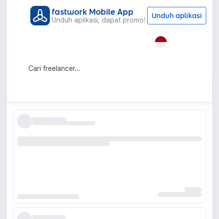
fastwork Mobile App
Unduh aplikasi
Unduh aplikasi, dapat promo!
Semua Kategori
Grafis & Desain
Presentasi
Jasa Pembuatan Presentasi / Desain
PowerPoint
Urutkan berdasarkan