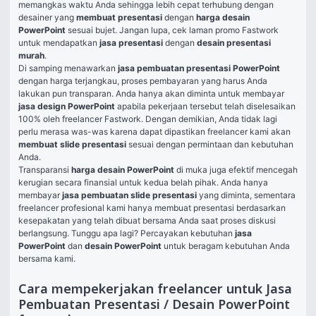
memangkas waktu Anda sehingga lebih cepat terhubung dengan 
desainer yang 
membuat presentasi
 dengan 
harga desain 
PowerPoint
 sesuai bujet. Jangan lupa, cek laman promo Fastwork 
untuk mendapatkan 
jasa presentasi
 dengan 
desain presentasi 
murah
.
Di samping menawarkan 
jasa pembuatan presentasi PowerPoint
dengan harga terjangkau, proses pembayaran yang harus Anda 
lakukan pun transparan. Anda hanya akan diminta untuk membayar 
jasa design PowerPoint
 apabila pekerjaan tersebut telah diselesaikan 
100% oleh freelancer Fastwork. Dengan demikian, Anda tidak lagi 
perlu merasa was-was karena dapat dipastikan freelancer kami akan 
membuat slide presentasi
 sesuai dengan permintaan dan kebutuhan 
Anda.
Transparansi 
harga desain PowerPoint
 di muka juga efektif mencegah 
kerugian secara finansial untuk kedua belah pihak. Anda hanya 
membayar 
jasa pembuatan slide presentasi
 yang diminta, sementara 
freelancer profesional kami hanya membuat presentasi berdasarkan 
kesepakatan yang telah dibuat bersama Anda saat proses diskusi 
berlangsung. Tunggu apa lagi? Percayakan kebutuhan 
jasa 
PowerPoint
 dan 
desain PowerPoint
 untuk beragam kebutuhan Anda 
bersama kami.
Cara mempekerjakan freelancer untuk Jasa
Pembuatan Presentasi / Desain PowerPoint