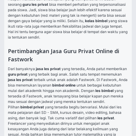
seorang 
guru les privat 
bisa memberi perhatian yang terpersonalisasi 
pada siswa. Jadi, siswa bisa belajar jauh lebih efektif karena sesuai 
dengan kebutuhan (red: materi yang tak ia mengerti) serta bisa sesuai 
dengan gaya belajar yang ia miliki. Selain itu, 
kelas bimbel 
yang siswa 
ikuti rata-rata juga memberikan fleksibilitas jadwal dan juga tempat. 
Hal ini tentu berguna agar siswa bisa belajar di tempat dan waktu yang 
ia tentukan sendiri. 
Pertimbangkan Jasa Guru Privat Online di
Fastwork
Dari banyaknya 
jasa les privat
yang tersedia, Anda patut memberikan 
guru privat 
yang terbaik bagi anak. Salah satu tempat menemukan 
jasa les privat 
terbaik untuk anak adalah Fastwork. Di Fastwork, Anda 
bisa menemukan layanan 
bimbel online 
untuk berbagai kebutuhan 
mulai dari akademik hingga non akademik. Dengan 
les bimbel 
yang 
tersedia di Fastwork, anak tersayang bisa belajar kapan pun mereka 
mau sesuai dengan jadwal yang mereka tentukan sendiri. 
Pilihan 
bimbel privat 
yang tersedia begitu bervariasi. Mulai dari les 
mata pelajaran dari SD - SMA, kursus desain, video editing, bahasa 
asing, dan banyak lagi. Tak cuma variatif dari pilihan 
les privat
. 
Freelancer yang menyediakan dirinya untuk mengajari anak 
kesayangan Anda juga datang dari latar belakang keilmuan yang 
sesuai. Anda bahkan bisa menemukan tutor matematika yang ia 