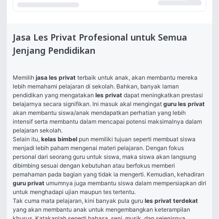
Jasa Les Privat Profesional untuk Semua
Jenjang Pendidikan
Memilih 
jasa les privat
terbaik untuk anak, akan membantu mereka 
lebih memahami pelajaran di sekolah. Bahkan, banyak laman 
pendidikan yang mengatakan 
les privat 
dapat meningkatkan prestasi 
belajarnya secara signifikan. Ini masuk akal mengingat 
guru les privat 
akan membantu siswa/anak mendapatkan perhatian yang lebih 
intensif serta membantu dalam mencapai potensi maksimalnya dalam 
pelajaran sekolah. 
Selain itu, 
kelas bimbel 
pun memiliki tujuan seperti membuat siswa 
menjadi lebih paham mengenai materi pelajaran. Dengan fokus 
personal dari seorang guru untuk siswa, maka siswa akan langsung 
dibimbing sesuai dengan kebutuhan atau berfokus memberi 
pemahaman pada bagian yang tidak ia mengerti. Kemudian, kehadiran 
guru privat 
umumnya juga membantu siswa dalam mempersiapkan diri 
untuk menghadapi ujian maupun tes tertentu. 
Tak cuma mata pelajaran, kini banyak pula guru 
les privat terdekat 
yang akan membantu anak untuk mengembangkan keterampilan 
khusus. Katakanlah seperti bahasa, seni, musik, dan sejenisnya. 