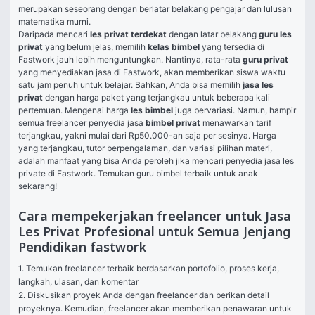
merupakan seseorang dengan berlatar belakang pengajar dan lulusan 
matematika murni. 
Daripada mencari 
les privat terdekat 
dengan latar belakang 
guru les 
privat 
yang belum jelas, memilih 
kelas bimbel 
yang tersedia di 
Fastwork jauh lebih menguntungkan. Nantinya, rata-rata 
guru privat 
yang menyediakan jasa di Fastwork, akan memberikan siswa waktu 
satu jam penuh untuk belajar. Bahkan, Anda bisa memilih 
jasa les 
privat 
dengan harga paket yang terjangkau untuk beberapa kali 
pertemuan. Mengenai harga 
les bimbel 
juga bervariasi. Namun, hampir 
semua freelancer penyedia jasa 
bimbel privat 
menawarkan tarif 
terjangkau, yakni mulai dari Rp50.000-an saja per sesinya. Harga 
yang terjangkau, tutor berpengalaman, dan variasi pilihan materi, 
adalah manfaat yang bisa Anda peroleh jika mencari penyedia jasa les 
private di Fastwork. Temukan guru bimbel terbaik untuk anak 
sekarang!
Cara mempekerjakan freelancer untuk Jasa
Les Privat Profesional untuk Semua Jenjang
Pendidikan fastwork
1. Temukan freelancer terbaik berdasarkan portofolio, proses kerja, 
langkah, ulasan, dan komentar

2. Diskusikan proyek Anda dengan freelancer dan berikan detail 
proyeknya. Kemudian, freelancer akan memberikan penawaran untuk 