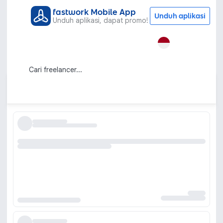
fastwork Mobile App
Unduh aplikasi
Unduh aplikasi, dapat promo!
Semua Kategori
Learning & Development
Les Privat
Jasa Les Privat Profesional untuk
Semua Jenjang Pendidikan
Urutkan berdasarkan