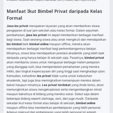
Manfaat Ikut Bimbel Privat daripada Kelas
Formal
Jasa les privat 
merupakan layanan yang akan memberikan siswa 
pengajaran di luar jam sekolah atau kelas formal. Dalam sejumlah 
pembahasan, 
jasa les privat 
ini dapat memberikan berbagai manfaat 
bagi siswa. Saat seorang siswa atau anak mengikuti dan mendapatkan 
les bimbel 
baik 
bimbel online 
maupun offline, mereka akan 
mendapatkan berbagai manfaat bagi perkembangannya belajar. 
Misalnya, siswa bisa mendapatkan prestasi akademik yang lebih baik 
daripada yang hanya belajar di sekolah saja. Pasalnya, 
bimbel privat 
akan membantu siswa untuk menguasai berbagai materi pelajaran 
yang dianggap sulit, bisa memperdalam pemahaman yang mereka 
miliki, dan tingkat kepercayaan diri yang tinggi saat menghadapi ujian. 
Kemudian, kehadiran 
les privat 
tidak cuma untuk kebutuhan 
akademik, tapi juga bisa meningkatkan kemampuan mereka dalam 
bakat maupun minatnya. 
Les privat terdekat 
yang Anda temui, akan 
memungkinkan siswa mengeksplorasi serta mengembangkan minat 
maupun bakatnya di bidang yang mereka sukai. Sebut saja dalam 
beberapa bidang seperti olahraga, seni, dan juga musik. Daripada 
sekadar ikut kelas formal atau belajar di sekolah, 
bimbel online 
maupun offline bisa memberikan pembelajaran yang lebih personal. 
Adapun maksud dari embelajaran yang lebih personal ini adalah 