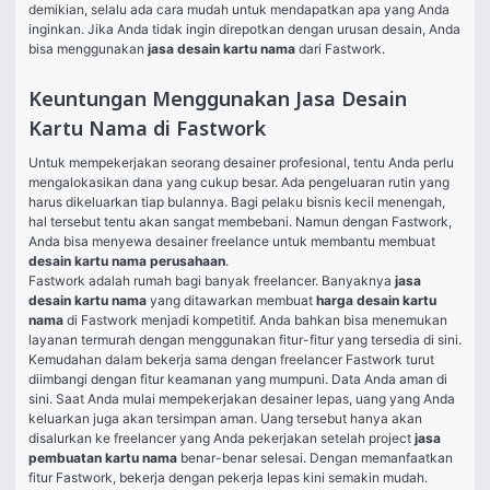
demikian, selalu ada cara mudah untuk mendapatkan apa yang Anda 
inginkan. Jika Anda tidak ingin direpotkan dengan urusan desain, Anda 
bisa menggunakan 
jasa desain kartu nama
 dari Fastwork.
Keuntungan Menggunakan Jasa Desain
Kartu Nama di Fastwork
Untuk mempekerjakan seorang desainer profesional, tentu Anda perlu 
mengalokasikan dana yang cukup besar. Ada pengeluaran rutin yang 
harus dikeluarkan tiap bulannya. Bagi pelaku bisnis kecil menengah, 
hal tersebut tentu akan sangat membebani. Namun dengan Fastwork, 
Anda bisa menyewa desainer freelance untuk membantu membuat 
desain kartu nama perusahaan
.
Fastwork adalah rumah bagi banyak freelancer. Banyaknya 
jasa 
desain kartu nama
 yang ditawarkan membuat 
harga desain kartu 
nama
 di Fastwork menjadi kompetitif. Anda bahkan bisa menemukan 
layanan termurah dengan menggunakan fitur-fitur yang tersedia di sini.
Kemudahan dalam bekerja sama dengan freelancer Fastwork turut 
diimbangi dengan fitur keamanan yang mumpuni. Data Anda aman di 
sini. Saat Anda mulai mempekerjakan desainer lepas, uang yang Anda 
keluarkan juga akan tersimpan aman. Uang tersebut hanya akan 
disalurkan ke freelancer yang Anda pekerjakan setelah project 
jasa 
pembuatan kartu nama
 benar-benar selesai. Dengan memanfaatkan 
fitur Fastwork, bekerja dengan pekerja lepas kini semakin mudah. 