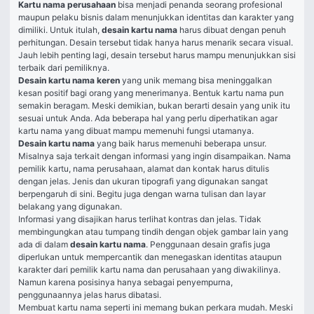
Kartu nama perusahaan
 bisa menjadi penanda seorang profesional 
maupun pelaku bisnis dalam menunjukkan identitas dan karakter yang 
dimiliki. Untuk itulah, 
desain kartu nama
 harus dibuat dengan penuh 
perhitungan. Desain tersebut tidak hanya harus menarik secara visual. 
Jauh lebih penting lagi, desain tersebut harus mampu menunjukkan sisi 
terbaik dari pemiliknya.
Desain kartu nama keren
 yang unik memang bisa meninggalkan 
kesan positif bagi orang yang menerimanya. Bentuk kartu nama pun 
semakin beragam. Meski demikian, bukan berarti desain yang unik itu 
sesuai untuk Anda. Ada beberapa hal yang perlu diperhatikan agar 
kartu nama yang dibuat mampu memenuhi fungsi utamanya.
Desain kartu nama
 yang baik harus memenuhi beberapa unsur. 
Misalnya saja terkait dengan informasi yang ingin disampaikan. Nama 
pemilik kartu, nama perusahaan, alamat dan kontak harus ditulis 
dengan jelas. Jenis dan ukuran tipografi yang digunakan sangat 
berpengaruh di sini. Begitu juga dengan warna tulisan dan layar 
belakang yang digunakan.
Informasi yang disajikan harus terlihat kontras dan jelas. Tidak 
membingungkan atau tumpang tindih dengan objek gambar lain yang 
ada di dalam 
desain kartu nama
. Penggunaan desain grafis juga 
diperlukan untuk mempercantik dan menegaskan identitas ataupun 
karakter dari pemilik kartu nama dan perusahaan yang diwakilinya. 
Namun karena posisinya hanya sebagai penyempurna, 
penggunaannya jelas harus dibatasi.
Membuat kartu nama seperti ini memang bukan perkara mudah. Meski 