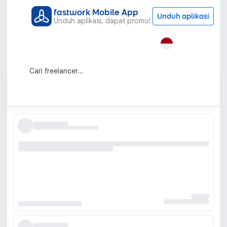
fastwork Mobile App
Unduh aplikasi
Unduh aplikasi, dapat promo!
Semua Kategori
Grafis & Desain
Digital Printing
ID
Jasa Desain Kartu Nama Perusahaan
Keren dan Elegan
Urutkan berdasarkan