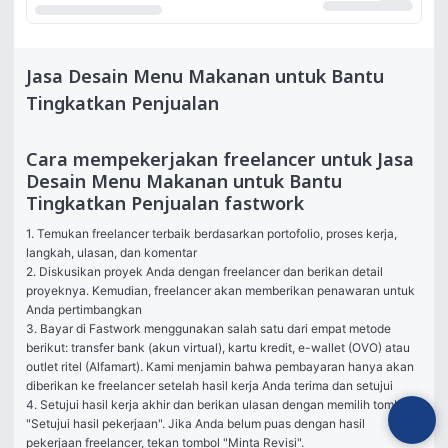
Jasa Desain Menu Makanan untuk Bantu
Tingkatkan Penjualan
Cara mempekerjakan freelancer untuk Jasa
Desain Menu Makanan untuk Bantu
Tingkatkan Penjualan fastwork
1. Temukan freelancer terbaik berdasarkan portofolio, proses kerja, 
langkah, ulasan, dan komentar

2. Diskusikan proyek Anda dengan freelancer dan berikan detail 
proyeknya. Kemudian, freelancer akan memberikan penawaran untuk 
Anda pertimbangkan

3. Bayar di Fastwork menggunakan salah satu dari empat metode 
berikut: transfer bank (akun virtual), kartu kredit, e-wallet (OVO) atau 
outlet ritel (Alfamart). Kami menjamin bahwa pembayaran hanya akan 
diberikan ke freelancer setelah hasil kerja Anda terima dan setujui

4. Setujui hasil kerja akhir dan berikan ulasan dengan memilih tombol 
"Setujui hasil pekerjaan". Jika Anda belum puas dengan hasil 
pekerjaan freelancer, tekan tombol "Minta Revisi".