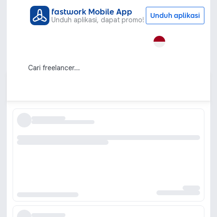
fastwork Mobile App
Unduh aplikasi
Unduh aplikasi, dapat promo!
Semua Kategori
Grafis & Desain
Digital Printing
menu
Jasa Desain Menu Makanan untuk
Bantu Tingkatkan Penjualan
Urutkan berdasarkan