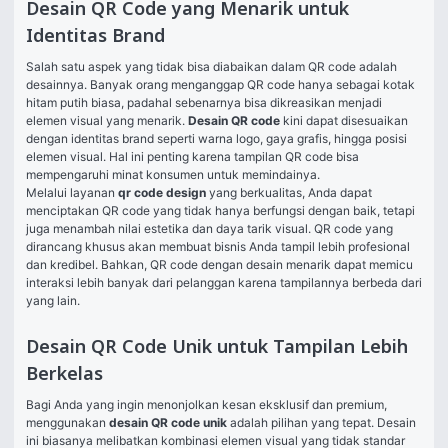
Desain QR Code yang Menarik untuk
Identitas Brand
Salah satu aspek yang tidak bisa diabaikan dalam QR code adalah 
desainnya. Banyak orang menganggap QR code hanya sebagai kotak 
hitam putih biasa, padahal sebenarnya bisa dikreasikan menjadi 
elemen visual yang menarik. 
Desain QR code
 kini dapat disesuaikan 
dengan identitas brand seperti warna logo, gaya grafis, hingga posisi 
elemen visual. Hal ini penting karena tampilan QR code bisa 
mempengaruhi minat konsumen untuk memindainya.
Melalui layanan 
qr code design
 yang berkualitas, Anda dapat 
menciptakan QR code yang tidak hanya berfungsi dengan baik, tetapi 
juga menambah nilai estetika dan daya tarik visual. QR code yang 
dirancang khusus akan membuat bisnis Anda tampil lebih profesional 
dan kredibel. Bahkan, QR code dengan desain menarik dapat memicu 
interaksi lebih banyak dari pelanggan karena tampilannya berbeda dari 
yang lain.
Desain QR Code Unik untuk Tampilan Lebih
Berkelas
Bagi Anda yang ingin menonjolkan kesan eksklusif dan premium, 
menggunakan 
desain QR code unik
 adalah pilihan yang tepat. Desain 
ini biasanya melibatkan kombinasi elemen visual yang tidak standar 