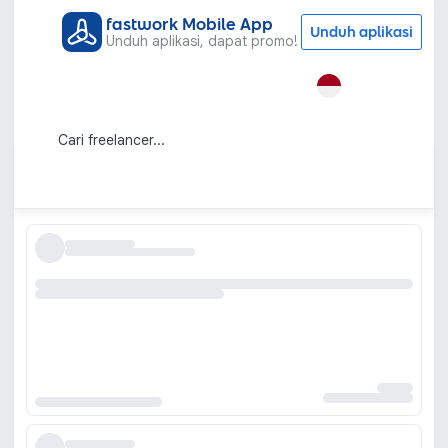
fastwork Mobile App
Unduh aplikasi
Unduh aplikasi, dapat promo!
Semua Kategori
Grafis & Desain
Kode QR
Jasa Pembuatan QR Code Unik, Kreatif,
dan Siap Pakai
Urutkan berdasarkan