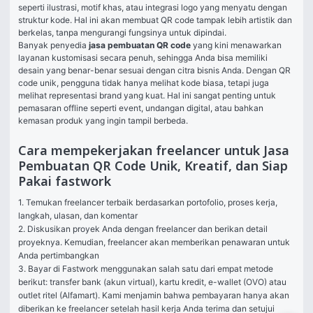
seperti ilustrasi, motif khas, atau integrasi logo yang menyatu dengan 
struktur kode. Hal ini akan membuat QR code tampak lebih artistik dan 
berkelas, tanpa mengurangi fungsinya untuk dipindai.
Banyak penyedia 
jasa pembuatan QR code
 yang kini menawarkan 
layanan kustomisasi secara penuh, sehingga Anda bisa memiliki 
desain yang benar-benar sesuai dengan citra bisnis Anda. Dengan QR 
code unik, pengguna tidak hanya melihat kode biasa, tetapi juga 
melihat representasi brand yang kuat. Hal ini sangat penting untuk 
pemasaran offline seperti event, undangan digital, atau bahkan 
kemasan produk yang ingin tampil berbeda.
Cara mempekerjakan freelancer untuk Jasa
Pembuatan QR Code Unik, Kreatif, dan Siap
Pakai fastwork
1. Temukan freelancer terbaik berdasarkan portofolio, proses kerja, 
langkah, ulasan, dan komentar

2. Diskusikan proyek Anda dengan freelancer dan berikan detail 
proyeknya. Kemudian, freelancer akan memberikan penawaran untuk 
Anda pertimbangkan

3. Bayar di Fastwork menggunakan salah satu dari empat metode 
berikut: transfer bank (akun virtual), kartu kredit, e-wallet (OVO) atau 
outlet ritel (Alfamart). Kami menjamin bahwa pembayaran hanya akan 
diberikan ke freelancer setelah hasil kerja Anda terima dan setujui
