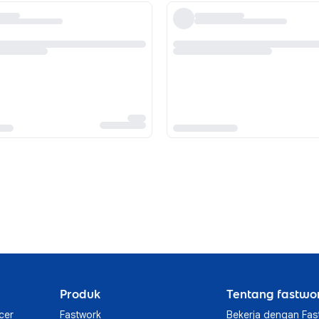
Produk
Tentang fastwo
cer
Fastwork
Bekerja dengan Fas