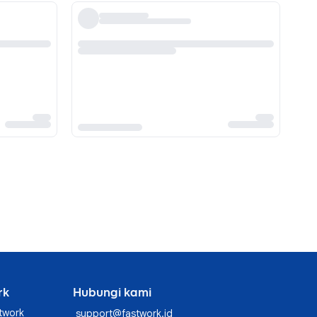
rk
Hubungi kami
twork
support@fastwork.id