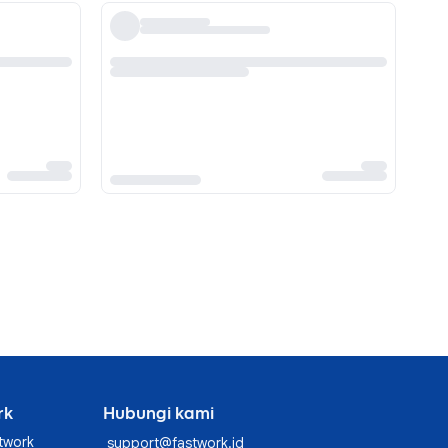
rk
Hubungi kami
twork
support@fastwork.id