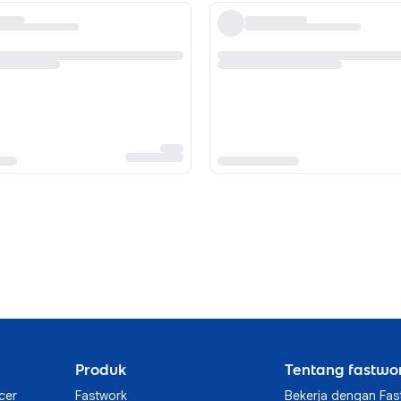
Produk
Tentang fastwo
cer
Fastwork
Bekerja dengan Fas