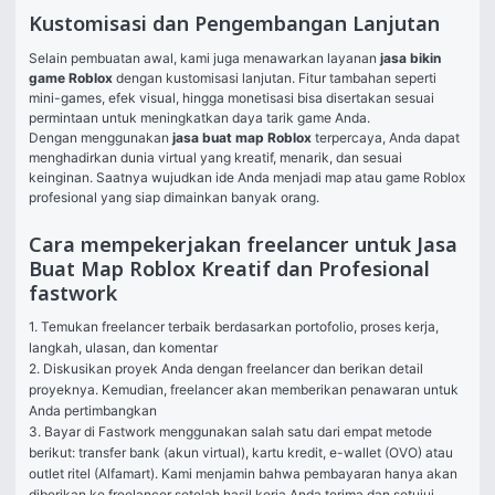
Kustomisasi dan Pengembangan Lanjutan
Selain pembuatan awal, kami juga menawarkan layanan 
jasa bikin 
game Roblox
 dengan kustomisasi lanjutan. Fitur tambahan seperti 
mini-games, efek visual, hingga monetisasi bisa disertakan sesuai 
permintaan untuk meningkatkan daya tarik game Anda.
Dengan menggunakan 
jasa buat map Roblox
 terpercaya, Anda dapat 
menghadirkan dunia virtual yang kreatif, menarik, dan sesuai 
keinginan. Saatnya wujudkan ide Anda menjadi map atau game Roblox 
profesional yang siap dimainkan banyak orang.
Cara mempekerjakan freelancer untuk Jasa
Buat Map Roblox Kreatif dan Profesional
fastwork
1. Temukan freelancer terbaik berdasarkan portofolio, proses kerja, 
langkah, ulasan, dan komentar

2. Diskusikan proyek Anda dengan freelancer dan berikan detail 
proyeknya. Kemudian, freelancer akan memberikan penawaran untuk 
Anda pertimbangkan

3. Bayar di Fastwork menggunakan salah satu dari empat metode 
berikut: transfer bank (akun virtual), kartu kredit, e-wallet (OVO) atau 
outlet ritel (Alfamart). Kami menjamin bahwa pembayaran hanya akan 
diberikan ke freelancer setelah hasil kerja Anda terima dan setujui
