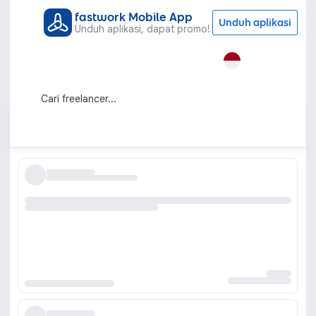
fastwork Mobile App
Unduh aplikasi
Unduh aplikasi, dapat promo!
Semua Kategori
Gaya Hidup
Roblox
Jasa Buat Map Roblox Kreatif dan
Profesional
Urutkan berdasarkan