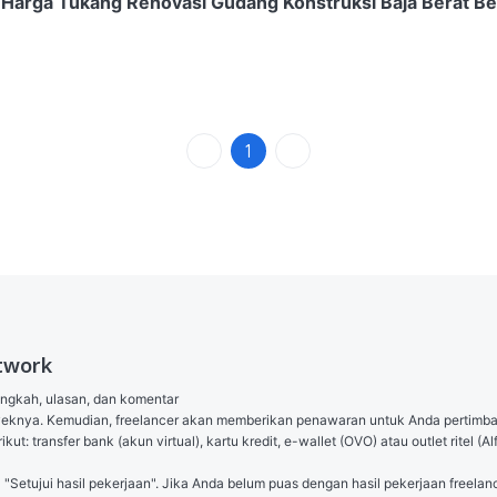
arga Tukang Renovasi Gudang Konstruksi Baja Berat Be
1
twork
angkah, ulasan, dan komentar

royeknya. Kemudian, freelancer akan memberikan penawaran untuk Anda pertimb
ut: transfer bank (akun virtual), kartu kredit, e-wallet (OVO) atau outlet ritel
l "Setujui hasil pekerjaan". Jika Anda belum puas dengan hasil pekerjaan freelanc