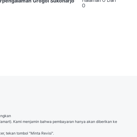
Halaman
0
Dari
rpengalaman Grogol Sukoharjo
”
0
angkan

 (Alfamart). Kami menjamin bahwa pembayaran hanya akan diberikan ke 
er, tekan tombol "Minta Revisi".