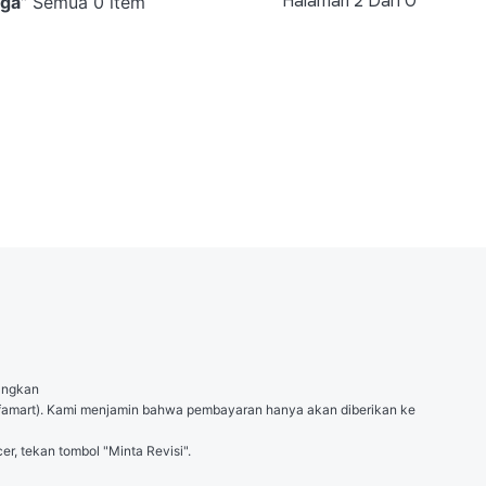
Halaman
2
Dari
0
iga
”
Semua 0 item
angkan

 (Alfamart). Kami menjamin bahwa pembayaran hanya akan diberikan ke 
er, tekan tombol "Minta Revisi".