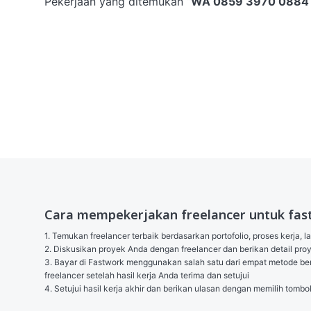
Pekerjaan yang ditemukan
“
WA 0859 3970 0884 To
Cara mempekerjakan freelancer untuk fas
1. Temukan freelancer terbaik berdasarkan portofolio, proses kerja, l
2. Diskusikan proyek Anda dengan freelancer dan berikan detail p
3. Bayar di Fastwork menggunakan salah satu dari empat metode berik
freelancer setelah hasil kerja Anda terima dan setujui

4. Setujui hasil kerja akhir dan berikan ulasan dengan memilih tombo