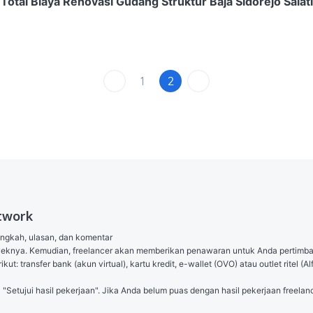
tal Biaya Renovasi Gudang Struktur Baja Sidorejo Salat
1
2
twork
angkah, ulasan, dan komentar

royeknya. Kemudian, freelancer akan memberikan penawaran untuk Anda pertimb
ut: transfer bank (akun virtual), kartu kredit, e-wallet (OVO) atau outlet ritel
l "Setujui hasil pekerjaan". Jika Anda belum puas dengan hasil pekerjaan freelanc