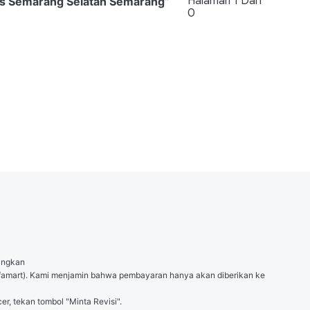
Halaman
1
Dari
is Semarang Selatan Semarang
”
0
angkan

 (Alfamart). Kami menjamin bahwa pembayaran hanya akan diberikan ke 
er, tekan tombol "Minta Revisi".