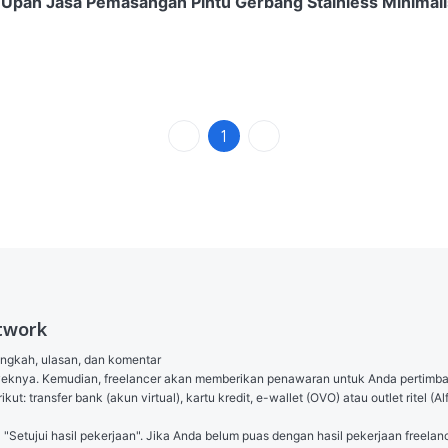
pah Jasa Pemasangan Pintu Gerbang Stainless Minimal
1
twork
angkah, ulasan, dan komentar

royeknya. Kemudian, freelancer akan memberikan penawaran untuk Anda pertimb
ut: transfer bank (akun virtual), kartu kredit, e-wallet (OVO) atau outlet ritel
l "Setujui hasil pekerjaan". Jika Anda belum puas dengan hasil pekerjaan freelanc