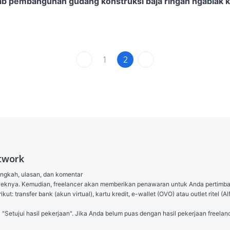
b pembangunan gudang konstruksi baja ringan ngablak 
1
2
twork
angkah, ulasan, dan komentar

royeknya. Kemudian, freelancer akan memberikan penawaran untuk Anda pertimb
ut: transfer bank (akun virtual), kartu kredit, e-wallet (OVO) atau outlet ritel
l "Setujui hasil pekerjaan". Jika Anda belum puas dengan hasil pekerjaan freelanc