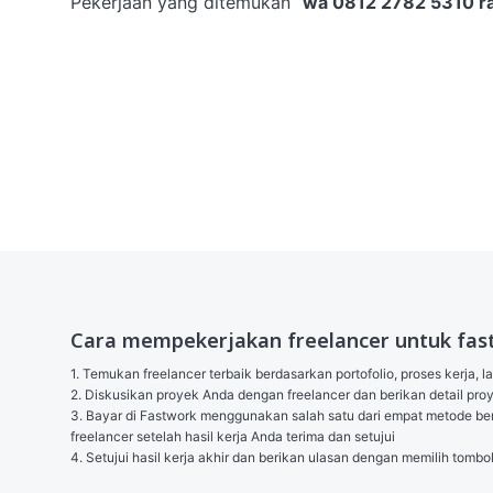
Pekerjaan yang ditemukan
“
wa 0812 2782 5310 ra
Cara mempekerjakan freelancer untuk fas
1. Temukan freelancer terbaik berdasarkan portofolio, proses kerja, l
2. Diskusikan proyek Anda dengan freelancer dan berikan detail p
3. Bayar di Fastwork menggunakan salah satu dari empat metode berik
freelancer setelah hasil kerja Anda terima dan setujui

4. Setujui hasil kerja akhir dan berikan ulasan dengan memilih tombo