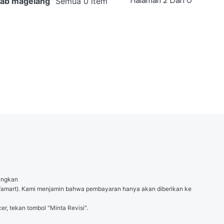
Halaman
2
Dari
0
kab magelang
”
Semua 0 item
angkan

 (Alfamart). Kami menjamin bahwa pembayaran hanya akan diberikan ke 
er, tekan tombol "Minta Revisi".