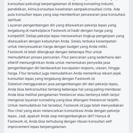
konsultasi psikologi
 berpengalaman di bidang konseling industri, 
pendidikan, klinis,
konsultasi kesehatan
 sampai
konsultasi cinta
. Ada 
pula konsultan lepas yang siap memberikan penawaran jasa konsultasi 
spiritual.
Layanan pengembangan diri yang ditawarkan pekerja lepas yang 
tergabung di marketplace Fastwork.id hadir dengan harga yang 
kompetitif. Setiap pekerja lepas menawarkan lingkup pengerjaan yang 
disesuaikan dengan kebutuhan Anda. Selalu terbuka kesempatan 
untuk menyesuaikan harga dengan budget yang Anda miliki.
Fastwork.id telah dilengkapi dengan beberapa fitur untuk 
memudahkan proses pencarian. Fitur pencarian yang sederhana dan 
efektif memungkinkan Anda untuk menemukan penyedia jasa 
pengembangan diri berdasarkan kecepatan respons, ulasan, hingga 
harga. Fitur tersebut juga memudahkan Anda memeriksa rekam jejak 
konsultan lepas yang tergabung dengan Fastwork.id.
Sebelum menggunakan jasa pengembangan diri dari pekerja lepas, 
Anda bisa berkonsultasi tentang beberapa hal yang paling mendasar. 
Anda bisa melihat pengalaman freelancer atau bertanya lebih lanjut 
mengenai layanan konseling yang bisa ditangani freelancer terpilih.
Untuk memudahkan hal tersebut, Fastwork.id juga telah menyediakan 
fitur chat yang akan melancarkan komunikasi Anda dengan pekerja 
lepas. Jadi, apakah Anda siap mengembangkan diri? Hanya di 
Fastwork.id, Anda bisa terhubung dengan ribuan konsultan self 
improvement lepas berpengalaman.