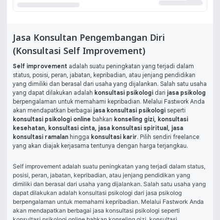
Jasa Konsultan Pengembangan Diri
(Konsultasi Self Improvement)
Self improvement
adalah suatu peningkatan yang terjadi dalam
status, posisi, peran, jabatan, kepribadian, atau jenjang pendidikan
yang dimiliki dan berasal dari usaha yang dijalankan. Salah satu usaha
yang dapat dilakukan adalah
konsultasi psikologi
dari
j
asa psikolog
berpengalaman untuk memahami kepribadian. Melalui Fastwork Anda
akan mendapatkan berbagai
jasa konsultasi psikologi
seperti
konsultasi psikologi online
bahkan
konseling gizi
,
konsultasi
kesehatan
,
konsultasi cinta
,
jasa konsultasi spiritual
,
jasa
konsultasi ramalan
hingga
konsultasi karir
. Pilih sendiri freelance
yang akan diajak kerjasama tentunya dengan harga terjangkau.
Self improvement adalah suatu peningkatan yang terjadi dalam status, 
posisi, peran, jabatan, kepribadian, atau jenjang pendidikan yang 
dimiliki dan berasal dari usaha yang dijalankan. Salah satu usaha yang 
dapat dilakukan adalah 
konsultasi psikologi
 dari j
asa psikolog
berpengalaman untuk memahami kepribadian. Melalui Fastwork Anda 
akan mendapatkan berbagai 
jasa konsultasi psikologi 
seperti 
konsultasi psikologi online 
bahkan
 konseling gizi
, 
konsultasi 