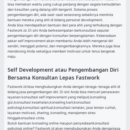
bisa memakan waktu yang cukup panjang dengan segala kemudahan 
dan kesulitan yang datang silih berganti. Selama proses 
pengembangan diri, ada saat-saat seseorang sebaiknya meminta 
bantuan mereka yang ahli di bidang personal development.
Anda bisa mendapatkan bantuan dari para ahli yang terhubung dengan 
Fastwork.id. Di sini Anda berkesempatan berkonsultasi seputar 
pengembangan diri dengan konsultan berpengalaman. Keberadaan 
pakar self improvement akan membantu Anda lebih mengenal diri 
sendiri, menggali potensi, dan mengembangkannya. Mereka juga bisa 
mendorong Anda sekaligus memberi motivasi untuk terus bergerak 
maju.
Self Development atau Pengembangan Diri
Bersama Konsultan Lepas Fastwork
Fastwork.id bisa menghubungkan Anda dengan tenaga-tenaga ahli di 
bidang jasa pengembangan diri. Di sini Anda bisa mencari penawaran 
layanan konsultasi self improvement yang meliputi,
konseling 
gizi
,
konsultasi kesehatan
,
konseling karir
,
konsultasi 
psikologi
,
konsultasi spiritual
,
konsultasi ramalan
, 
jasa teman curhat
, 
layanan motivasi, sharing, konseling, manajemen stres 
hingga
konsultasi cinta
.
Butuh bantuan konseling online maupun penyediaan
konsultasi 
psikologi online
? Fastwork.id akan menghubungkan Anda dengan
jasa 