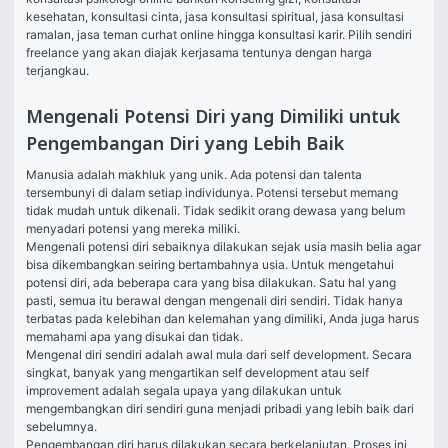
kesehatan
, 
konsultasi cinta
, 
jasa konsultasi spiritual
, 
jasa konsultasi 
ramalan
, 
jasa teman curhat online
 hingga 
konsultasi karir
. Pilih sendiri 
freelance yang akan diajak kerjasama tentunya dengan harga 
terjangkau.
Mengenali Potensi Diri yang Dimiliki untuk
Pengembangan Diri yang Lebih Baik
Manusia adalah makhluk yang unik. Ada potensi dan talenta 
tersembunyi di dalam setiap individunya. Potensi tersebut memang 
tidak mudah untuk dikenali. Tidak sedikit orang dewasa yang belum 
menyadari potensi yang mereka miliki.
Mengenali potensi diri sebaiknya dilakukan sejak usia masih belia agar 
bisa dikembangkan seiring bertambahnya usia. Untuk mengetahui 
potensi diri, ada beberapa cara yang bisa dilakukan. Satu hal yang 
pasti, semua itu berawal dengan mengenali diri sendiri. Tidak hanya 
terbatas pada kelebihan dan kelemahan yang dimiliki, Anda juga harus 
memahami apa yang disukai dan tidak.
Mengenal diri sendiri adalah awal mula dari self development. Secara 
singkat, banyak yang mengartikan self development atau self 
improvement adalah segala upaya yang dilakukan untuk 
mengembangkan diri sendiri guna menjadi pribadi yang lebih baik dari 
sebelumnya.
Pengembangan diri harus dilakukan secara berkelanjutan. Proses ini 