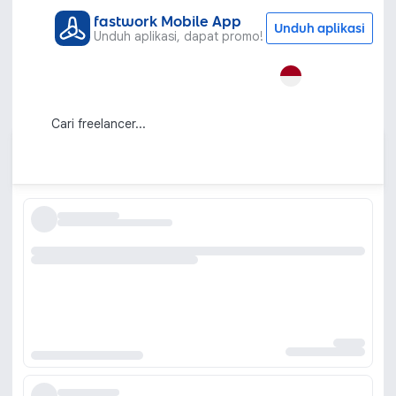
fastwork Mobile App
Unduh aplikasi
Unduh aplikasi, dapat promo!
Semua Kategori
Learning & Development
Kursus SEO
Kursus SEO Profesional untuk Optimasi
Website
Urutkan berdasarkan