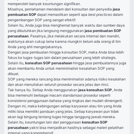
memperoleh banyak keuntungan signifikan. 
Misalnya, pemahaman mendalam dari konsultan dan penyedia 
jasa 
pembuatan SOP 
dapat memastikan seperti apa 
best practices 
dalam 
pengembangan SOP yang sangat efektif. 
Selain itu, Anda juga bisa menghemat banyak waktu dan sumber daya 
yang dibutuhkan jika langsung menggunakan 
jasa pembuatan SOP 
perusahaan
. Pasalnya, jika melakukan secara internal dan mandiri, 
waktunya akan cukup lama karena mungkin belum ada orang di tim 
Anda yang ahli mengerjakannya. 
Dengan jasa pembuatan hingga konsultan SOP, maka Anda bisa lebih 
fokus ke tugas-tugas lain dalam perusahaan yang lebih strategis. 
Selain itu, 
konsultan SOP perusahaan
 hingga jasa pembuatannya juga 
akan membantu Anda untuk meminimalisir kesalahan SOP yang 
dibuat. 
SOP yang mereka rancang bisa meminimalisir adanya risiko kesalahan 
dan akan menuliskan seluruh prosedur secara jelas dan rinci. 
Tak hanya itu. Setiap Anda menggunakan
jasa konsultan SOP
, Anda 
bisa memenuhi berbagai macam standarisasi prosedur seperti 
konsistensi penggunaan bahasa yang ringkas dan mudah dimengerti. 
Dengan ini, maka kebingungan setiap karyawan atau tim yang Anda 
miliki bisa memiliki panduan yang jelas. Setiap karyawan pun tidak 
akan lagi bingung tentang tugas hingga tanggung jawab mereka. 
Selain itu, keuntungan lain dari penggunaan 
konsultan SOP 
perusahaan
 yakni bisa menjadikan hasilnya sebagai materi pelatihan 
internal yang komprehensif. 