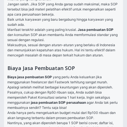
Jangan salah. Jika SOP yang Anda garap sudah maksimal, maka SOP 
tersebut bisa jadi materi pelatihan efektif untuk mengenalkan seperti 
apa cara perusahaan bekerja. 
Baik untuk karyawan yang baru bergabung hingga karyawan yang 
sudah ada. 
Manfaat terakhir adalah yang paling krusial. 
Jasa pembuatan SOP 
dan konsultan SOP akan membantu Anda memformulasi standar yang 
sesuai dengan regulasi. 
Maksudnya, sesuai dengan aturan-aturan yang berlaku di Indonesia 
dan menunjukkan kepatuhan atas hukum. Hal ini tentu efektif dalam 
mencegah masalah di masa depan terkait hukum dan aturan. 
Biaya Jasa Pembuatan SOP
Biaya jasa pembuatan SOP
 yang perlu Anda keluarkan jika 
menggunakan freelancer dari Fastwork terhitung sangat murah. 
Apalagi setelah melihat berbagai keuntungan yang akan diperoleh. 
Pasalnya, cukup dengan Rp50 ribuan saja, Anda sudah bisa 
memperoleh Paket Konsultasi selama 1 hari kerja. Ingin sekaligus 
menggunakan
jasa pembuatan SOP perusahaan
agar Anda tak perlu 
membuatnya sendiri? Tentu saja bisa!
Anda hanya perlu mengeluarkan budget mulai dari Rp100 ribuan dan 
akan langsung terbantu dalam proses pembuatan SOP. 
Nantinya, yang akan diperoleh berupa 1 SOP berisi cover, daftar isi, 