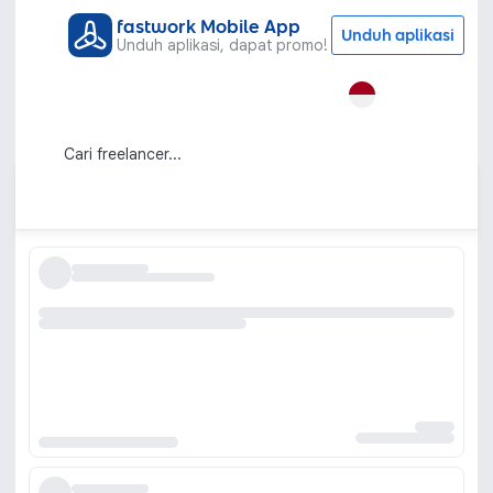
fastwork Mobile App
Unduh aplikasi
Unduh aplikasi, dapat promo!
Semua Kategori
Penulisan & Penerjemahan
SOP
Jasa Pembuatan SOP Perusahaan /
Konsultan SOP
Urutkan berdasarkan