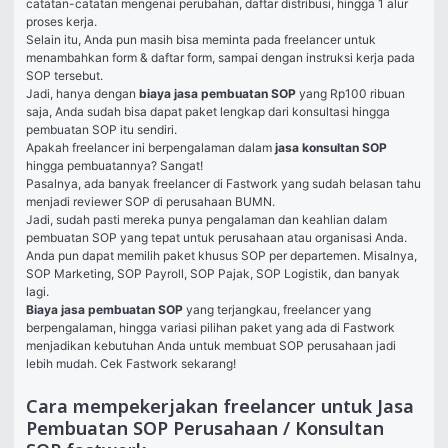
catatan-catatan mengenai perubahan, daftar distribusi, hingga 1 alur 
proses kerja. 
Selain itu, Anda pun masih bisa meminta pada freelancer untuk 
menambahkan form & daftar form, sampai dengan instruksi kerja pada 
SOP tersebut. 
Jadi, hanya dengan 
biaya jasa pembuatan SOP
 yang Rp100 ribuan 
saja, Anda sudah bisa dapat paket lengkap dari konsultasi hingga 
pembuatan SOP itu sendiri. 
Apakah freelancer ini berpengalaman dalam 
jasa konsultan SOP
hingga pembuatannya? Sangat!
Pasalnya, ada banyak freelancer di Fastwork yang sudah belasan tahu 
menjadi reviewer SOP di perusahaan BUMN. 
Jadi, sudah pasti mereka punya pengalaman dan keahlian dalam 
pembuatan SOP yang tepat untuk perusahaan atau organisasi Anda. 
Anda pun dapat memilih paket khusus SOP per departemen. Misalnya, 
SOP Marketing, SOP Payroll, SOP Pajak, SOP Logistik, dan banyak 
lagi. 
Biaya jasa pembuatan SOP
 yang terjangkau, freelancer yang 
berpengalaman, hingga variasi pilihan paket yang ada di Fastwork 
menjadikan kebutuhan Anda untuk membuat SOP perusahaan jadi 
lebih mudah. Cek Fastwork sekarang!
Cara mempekerjakan freelancer untuk Jasa
Pembuatan SOP Perusahaan / Konsultan