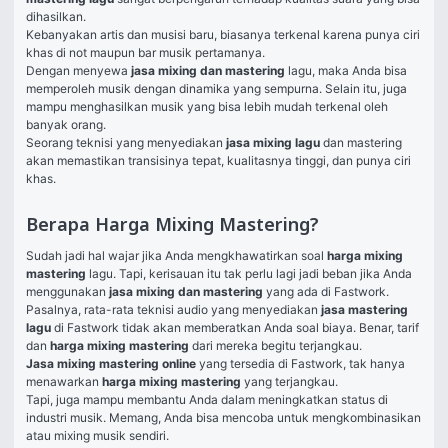
dihasilkan. 
Kebanyakan artis dan musisi baru, biasanya terkenal karena punya ciri 
khas di not maupun bar musik pertamanya. 
Dengan menyewa 
jasa mixing dan mastering 
lagu, maka Anda bisa 
memperoleh musik dengan dinamika yang sempurna. Selain itu, juga 
mampu menghasilkan musik yang bisa lebih mudah terkenal oleh 
banyak orang. 
Seorang teknisi yang menyediakan 
jasa mixing lagu 
dan mastering 
akan memastikan transisinya tepat, kualitasnya tinggi, dan punya ciri 
khas. 
Berapa Harga Mixing Mastering?
Sudah jadi hal wajar jika Anda mengkhawatirkan soal 
harga mixing 
mastering 
lagu. Tapi, kerisauan itu tak perlu lagi jadi beban jika Anda 
menggunakan 
jasa mixing dan mastering 
yang ada di Fastwork. 
Pasalnya, rata-rata teknisi audio yang menyediakan 
jasa mastering 
lagu 
di Fastwork tidak akan memberatkan Anda soal biaya. Benar, tarif 
dan 
harga mixing mastering 
dari mereka begitu terjangkau. 
Jasa mixing mastering online
yang tersedia di Fastwork, tak hanya 
menawarkan 
harga mixing mastering 
yang terjangkau. 
Tapi, juga mampu membantu Anda dalam meningkatkan status di 
industri musik. Memang, Anda bisa mencoba untuk mengkombinasikan 
atau mixing musik sendiri. 