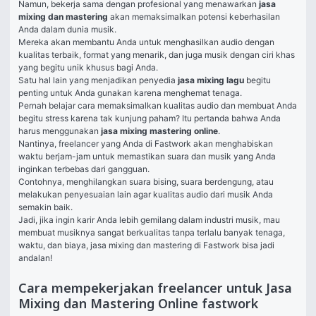
Namun, bekerja sama dengan profesional yang menawarkan 
jasa 
mixing dan mastering 
akan memaksimalkan potensi keberhasilan 
Anda dalam dunia musik. 
Mereka akan membantu Anda untuk menghasilkan audio dengan 
kualitas terbaik, format yang menarik, dan juga musik dengan ciri khas 
yang begitu unik khusus bagi Anda. 
Satu hal lain yang menjadikan penyedia 
jasa mixing lagu 
begitu 
penting untuk Anda gunakan karena menghemat tenaga. 
Pernah belajar cara memaksimalkan kualitas audio dan membuat Anda 
begitu stress karena tak kunjung paham? Itu pertanda bahwa Anda 
harus menggunakan 
jasa mixing mastering online
. 
Nantinya, freelancer yang Anda di Fastwork akan menghabiskan 
waktu berjam-jam untuk memastikan suara dan musik yang Anda 
inginkan terbebas dari gangguan. 
Contohnya, menghilangkan suara bising, suara berdengung, atau 
melakukan penyesuaian lain agar kualitas audio dari musik Anda 
semakin baik. 
Jadi, jika ingin karir Anda lebih gemilang dalam industri musik, mau 
membuat musiknya sangat berkualitas tanpa terlalu banyak tenaga, 
waktu, dan biaya, jasa mixing dan mastering di Fastwork bisa jadi 
andalan!
Cara mempekerjakan freelancer untuk Jasa
Mixing dan Mastering Online fastwork