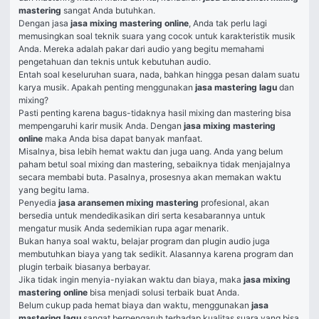
mastering 
sangat Anda butuhkan. 
Dengan jasa 
jasa mixing mastering online
, Anda tak perlu lagi 
memusingkan soal teknik suara yang cocok untuk karakteristik musik 
Anda. Mereka adalah pakar dari audio yang begitu memahami 
pengetahuan dan teknis untuk kebutuhan audio. 
Entah soal keseluruhan suara, nada, bahkan hingga pesan dalam suatu 
karya musik. Apakah penting menggunakan 
jasa mastering lagu 
dan 
mixing? 
Pasti penting karena bagus-tidaknya hasil mixing dan mastering bisa 
mempengaruhi karir musik Anda. Dengan 
jasa mixing mastering 
online 
maka Anda bisa dapat banyak manfaat. 
Misalnya, bisa lebih hemat waktu dan juga uang. Anda yang belum 
paham betul soal mixing dan mastering, sebaiknya tidak menjajalnya 
secara membabi buta. Pasalnya, prosesnya akan memakan waktu 
yang begitu lama. 
Penyedia 
jasa aransemen mixing mastering 
profesional, akan 
bersedia untuk mendedikasikan diri serta kesabarannya untuk 
mengatur musik Anda sedemikian rupa agar menarik. 
Bukan hanya soal waktu, belajar program dan plugin audio juga 
membutuhkan biaya yang tak sedikit. Alasannya karena program dan 
plugin terbaik biasanya berbayar. 
Jika tidak ingin menyia-nyiakan waktu dan biaya, maka 
jasa mixing 
mastering online 
bisa menjadi solusi terbaik buat Anda. 
Belum cukup pada hemat biaya dan waktu, menggunakan 
jasa 
mastering lagu 
sangat berpengaruh terhadap kualitas suara yang bisa 