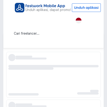
fastwork Mobile App
Unduh aplikasi
Unduh aplikasi, dapat promo!
Semua Kategori
Visual dan Audio
Sound Effects
Mixing Mastering
Jasa Mixing dan Mastering Online
Urutkan berdasarkan