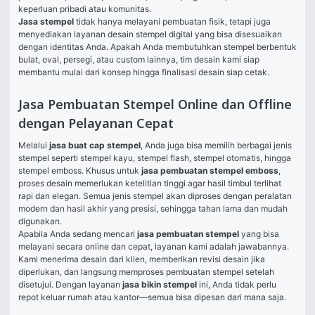
keperluan pribadi atau komunitas.
Jasa stempel
 tidak hanya melayani pembuatan fisik, tetapi juga 
menyediakan layanan desain stempel digital yang bisa disesuaikan 
dengan identitas Anda. Apakah Anda membutuhkan stempel berbentuk 
bulat, oval, persegi, atau custom lainnya, tim desain kami siap 
membantu mulai dari konsep hingga finalisasi desain siap cetak.
Jasa Pembuatan Stempel Online dan Offline
dengan Pelayanan Cepat
Melalui 
jasa buat cap stempel
, Anda juga bisa memilih berbagai jenis 
stempel seperti stempel kayu, stempel flash, stempel otomatis, hingga 
stempel emboss. Khusus untuk 
jasa pembuatan stempel emboss
, 
proses desain memerlukan ketelitian tinggi agar hasil timbul terlihat 
rapi dan elegan. Semua jenis stempel akan diproses dengan peralatan 
modern dan hasil akhir yang presisi, sehingga tahan lama dan mudah 
digunakan.
Apabila Anda sedang mencari 
jasa pembuatan stempel
 yang bisa 
melayani secara online dan cepat, layanan kami adalah jawabannya. 
Kami menerima desain dari klien, memberikan revisi desain jika 
diperlukan, dan langsung memproses pembuatan stempel setelah 
disetujui. Dengan layanan 
jasa bikin stempel
 ini, Anda tidak perlu 
repot keluar rumah atau kantor—semua bisa dipesan dari mana saja.