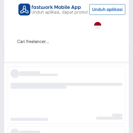
fastwork Mobile App
Unduh aplikasi
Unduh aplikasi, dapat promo!
Semua Kategori
Grafis & Desain
Stempel
Jasa Desain Stempel Profesional dan
Custom
Urutkan berdasarkan