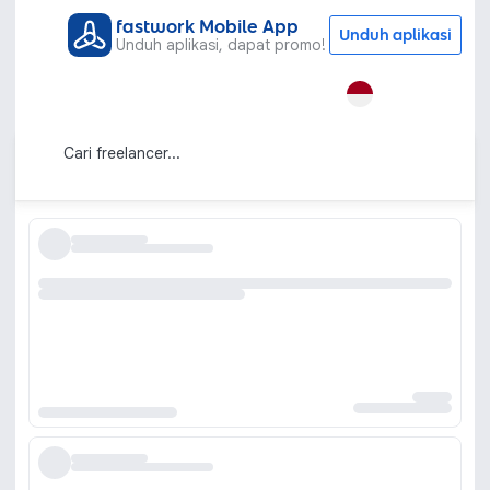
fastwork Mobile App
Unduh aplikasi
Unduh aplikasi, dapat promo!
Semua Kategori
Gaya Hidup
Teman Curhat
Jasa Teman Curhat Online Terbaik
Urutkan berdasarkan