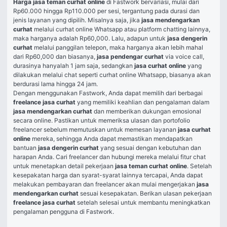
Harga jasa teman curhat online
 di Fastwork bervariasi, mulai dari 
Rp60.000 hingga Rp110.000 per sesi, tergantung pada durasi dan 
jenis layanan yang dipilih​. Misalnya saja, jika 
jasa mendengarkan 
curhat
 melalui curhat online Whatsapp atau platform chatting lainnya, 
maka harganya adalah Rp60,000. Lalu, adapun untuk 
jasa dengerin 
curhat
 melalui panggilan telepon, maka harganya akan lebih mahal 
dari Rp60,000 dan biasanya, 
jasa pendengar curhat 
via voice call, 
durasinya hanyalah 1 jam saja, sedangkan 
jasa curhat online
 yang 
dilakukan melalui chat seperti curhat online Whatsapp, biasanya akan 
berdurasi lama hingga 24 jam.
Dengan menggunakan Fastwork, Anda dapat memilih dari berbagai 
freelance jasa curhat
 yang memiliki keahlian dan pengalaman dalam 
jasa mendengarkan curhat
 dan memberikan dukungan emosional 
secara online. Pastikan untuk memeriksa ulasan dan portofolio 
freelancer sebelum memutuskan untuk memesan layanan 
jasa curhat 
online
 mereka, sehingga Anda dapat memastikan mendapatkan 
bantuan 
jasa dengerin curhat
 yang sesuai dengan kebutuhan dan 
harapan Anda. Cari freelancer dan hubungi mereka melalui fitur chat 
untuk menetapkan detail pekerjaan 
jasa teman curhat online
. Setelah 
kesepakatan harga dan syarat-syarat lainnya tercapai, Anda dapat 
melakukan pembayaran dan freelancer akan mulai mengerjakan 
jasa 
mendengarkan curhat
 sesuai kesepakatan. Berikan ulasan pekerjaan 
freelance jasa curhat
 setelah selesai untuk membantu meningkatkan 
pengalaman pengguna di Fastwork.