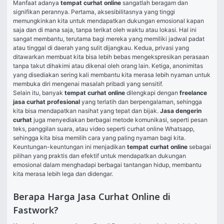
Manfaat adanya 
tempat curhat online
 sangatlah beragam dan 
signifikan perannya. Pertama, aksesibilitasnya yang tinggi 
memungkinkan kita untuk mendapatkan dukungan emosional kapan 
saja dan di mana saja, tanpa terikat oleh waktu atau lokasi. Hal ini 
sangat membantu, terutama bagi mereka yang memiliki jadwal padat 
atau tinggal di daerah yang sulit dijangkau. Kedua, privasi yang 
ditawarkan membuat kita bisa lebih bebas mengekspresikan perasaan 
tanpa takut dihakimi atau dikenal oleh orang lain. Ketiga, anonimitas 
yang disediakan sering kali membantu kita merasa lebih nyaman untuk 
membuka diri mengenai masalah pribadi yang sensitif.
Selain itu, banyak 
tempat curhat online
 dilengkapi dengan 
freelance 
jasa curhat profesional
 yang terlatih dan berpengalaman, sehingga 
kita bisa mendapatkan nasihat yang tepat dan bijak. 
Jasa dengerin 
curhat
 juga menyediakan berbagai metode komunikasi, seperti pesan 
teks, panggilan suara, atau video seperti curhat online Whatsapp, 
sehingga kita bisa memilih cara yang paling nyaman bagi kita. 
Keuntungan-keuntungan ini menjadikan 
tempat curhat online
 sebagai 
pilihan yang praktis dan efektif untuk mendapatkan dukungan 
emosional dalam menghadapi berbagai tantangan hidup, membantu 
kita merasa lebih lega dan didengar.
Berapa Harga Jasa Curhat Online di
Fastwork?