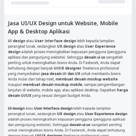
Jasa UI/UX Design untuk Website, Mobile
App & Desktop Aplikasi
UI design
atau
User Interface design
lebih kepada tampilan
perangkat lunak, sedangkan
UX design
atau
User Experience
design
adalah proses meningkatkan kepuasan pengguna (pengguna
aplikasi dan pengunjung website). Sehingga
desain ui ux
sangatlah
penting untuk meningkatkan bisnis Anda. Di Fastwork, Anda dapat
terhubung dengan banyak
UI/UX designer
freelance profesional
yang menyediakan
jasa desain UI dan UX
untuk membantu bisnis
Anda mulai dari tahap riset,
membuat desain mockup website
maupun
membuat desain mockup mobile
, sampai pengembangan
lanjutan di website, mobile app, atau aplikasi desktop. Dapatkan
harga
desain UI/UX
yang sesuai dengan budget Anda.
UI design
 atau 
User Interface design
 lebih kepada tampilan 
perangkat lunak, sedangkan 
UX design
 atau 
User Experience design
adalah proses meningkatkan kepuasan pengguna (pengguna aplikasi 
dan pengunjung website). Sehingga 
desain ui ux
 sangatlah penting 
untuk meningkatkan bisnis Anda. Di Fastwork, Anda dapat terhubung 
dengan banyak 
UI/UX designer
 freelance profesional yang 