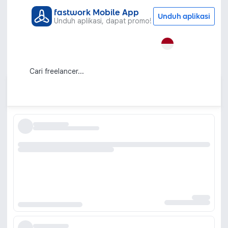
fastwork Mobile App
Unduh aplikasi
Unduh aplikasi, dapat promo!
Semua Kategori
Grafis & Desain
UI & UX Design
Jasa UI/UX Design untuk Website,
Mobile App & Desktop Aplikasi
Urutkan berdasarkan