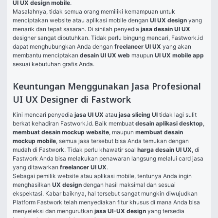
UI UX design mobile
.
Masalahnya, tidak semua orang memiliki kemampuan untuk 
menciptakan website atau aplikasi mobile dengan 
UI UX design
 yang 
menarik dan tepat sasaran. Di sinilah penyedia 
jasa desain UI UX
designer sangat dibutuhkan. Tidak perlu bingung mencari, Fastwork.id 
dapat menghubungkan Anda dengan 
freelancer UI UX
 yang akan 
membantu menciptakan 
desain UI UX web
 maupun 
UI UX mobile app
sesuai kebutuhan grafis Anda.
Keuntungan Menggunakan Jasa Profesional
UI UX Designer di Fastwork
Kini mencari penyedia 
jasa UI UX
 atau 
jasa slicing UI
tidak lagi sulit 
berkat kehadiran Fastwork.id. Baik membuat 
desain aplikasi desktop
, 
membuat desain mockup website
, maupun 
membuat desain 
mockup mobile
, semua jasa tersebut bisa Anda temukan dengan 
mudah di Fastwork. Tidak perlu khawatir soal 
harga desain UI UX
, di 
Fastwork Anda bisa melakukan penawaran langsung melalui card jasa 
yang ditawarkan 
freelancer UI UX
.
Sebagai pemilik website atau aplikasi mobile, tentunya Anda ingin 
menghasilkan 
UX design
 dengan hasil maksimal dan sesuai 
ekspektasi. Kabar baiknya, hal tersebut sangat mungkin diwujudkan 
Platform Fastwork telah menyediakan fitur khusus di mana Anda bisa 
menyeleksi dan mengurutkan 
jasa UI-UX design
 yang tersedia 