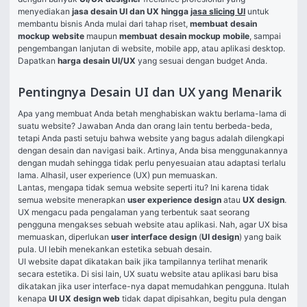
menyediakan 
jasa desain UI dan UX hingga 
jasa slicing UI
 untuk 
membantu bisnis Anda mulai dari tahap riset, 
membuat desain 
mockup website
 maupun 
membuat desain mockup mobile
, sampai 
pengembangan lanjutan di website, mobile app, atau aplikasi desktop. 
Dapatkan 
harga desain UI/UX
 yang sesuai dengan budget Anda.
Pentingnya Desain UI dan UX yang Menarik
Apa yang membuat Anda betah menghabiskan waktu berlama-lama di 
suatu website? Jawaban Anda dan orang lain tentu berbeda-beda, 
tetapi Anda pasti setuju bahwa website yang bagus adalah dilengkapi 
dengan desain dan navigasi baik. Artinya, Anda bisa menggunakannya 
dengan mudah sehingga tidak perlu penyesuaian atau adaptasi terlalu 
lama. Alhasil, user experience (UX) pun memuaskan.
Lantas, mengapa tidak semua website seperti itu? Ini karena tidak 
semua website menerapkan 
user experience design
 atau 
UX design
. 
UX mengacu pada pengalaman yang terbentuk saat seorang 
pengguna mengakses sebuah website atau aplikasi. Nah, agar UX bisa 
memuaskan, diperlukan 
user interface design
 (
UI design
) yang baik 
pula. UI lebih menekankan estetika sebuah desain.
UI website dapat dikatakan baik jika tampilannya terlihat menarik 
secara estetika. Di sisi lain, UX suatu website atau aplikasi baru bisa 
dikatakan jika user interface-nya dapat memudahkan pengguna. Itulah 
kenapa 
UI UX design web
 tidak dapat dipisahkan, begitu pula dengan 