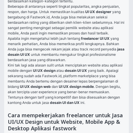
berdasarkan kategori-kategori tertentu.
Beberapa di antaranya seperti tingkat popularitas, angka penjualan, 
respon, dan harga. Untuk memastikan kualitas 
UI UX designer
 yang 
bergabung di Fastwork.id, Anda juga bisa melakukan seleksi 
berdasarkan rating yang diberikan oleh klien-klien sebelumnya. Hal ini 
sangat penting mengingat sebagai pemilik website atau aplikasi 
mobile, Anda pasti ingin memastikan proses dan hasil terbaik.
Apabila ingin mengetahui lebih jauh tentang 
freelancer UI UX
 yang 
menarik perhatian, Anda bisa memeriksa profil lengkapnya. Bahkan 
Anda juga bisa mengecek rekam jejak atau track record penyedia 
jasa 
desain UI UX
 untuk membantu mengukur tingkat profesionalisme 
berdasarkan jasa yang ditawarkan.
Kini tak lagi ada alasan sulit untuk menciptakan website atau aplikasi 
mobile dengan 
UI UX design
 atau 
desain UI UX
 yang baik. Apalagi 
sekarang sudah ada Fastwork.id, platform marketplace yang bisa 
membantu Anda bertemu dengan desainer lepas berpengalaman di 
bidang 
UI UX design web
 dan 
UI UX design mobile
. Dengan begitu, 
akan tercipta user experience yang benar-benar memuaskan. 
Tentunya dengan tarif yang kompetitif dan bisa disesuaikan dengan 
kantong Anda untuk jasa 
desain UI dan UX
 ini.
Cara mempekerjakan freelancer untuk Jasa
UI/UX Design untuk Website, Mobile App &
Desktop Aplikasi fastwork