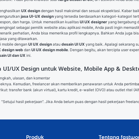
enghasilkan 
UX design
 dengan hasil maksimal dan sesuai ekspektasi. Kabar bai
mengurutkan 
jasa UI-UX design
 yang tersedia berdasarkan kategori-kategori tert
 respon, dan harga. Untuk memastikan kualitas 
UI UX designer
 yang bergabung di
engingat sebagai pemilik website atau aplikasi mobile, Anda pasti ingin memastik
enarik perhatian, Anda bisa memeriksa profil lengkapnya. Bahkan Anda juga bi
jasa yang ditawarkan.
si mobile dengan 
UI UX design
 atau 
desain UI UX
 yang baik. Apalagi sekarang s
X design web
 dan 
UI UX design mobile
. Dengan begitu, akan tercipta user exp
sain UI dan UX
 ini.
 UI/UX Design untuk Website, Mobile App & Deskto
angkah, ulasan, dan komentar

royeknya. Kemudian, freelancer akan memberikan penawaran untuk Anda pertimb
ut: transfer bank (akun virtual), kartu kredit, e-wallet (OVO) atau outlet ritel
l "Setujui hasil pekerjaan". Jika Anda belum puas dengan hasil pekerjaan freelanc
Produk
Tentang fastwo