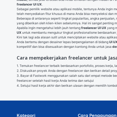
freelancer UI UX
.
Sebagai pemilik website atau aplikasi mobile, tentunya Anda ingin m
telah menyediakan fitur khusus di mana Anda bisa menyeleksi dan 
Beberapa di antaranya seperti tingkat popularitas, angka penjualan,
yang diberikan oleh klien-klien sebelumnya. Hal ini sangat penting m
Apabila ingin mengetahui lebih jauh tentang 
freelancer UI UX
 yang m
UX
 untuk membantu mengukur tingkat profesionalisme berdasarkan 
Kini tak lagi ada alasan sulit untuk menciptakan website atau aplika
Anda bertemu dengan desainer lepas berpengalaman di bidang 
UI U
kompetitif dan bisa disesuaikan dengan kantong Anda untuk jasa 
de
Cara mempekerjakan freelancer untuk Jasa
1. Temukan freelancer terbaik berdasarkan portofolio, proses kerja, l
2. Diskusikan proyek Anda dengan freelancer dan berikan detail p
3. Bayar di Fastwork menggunakan salah satu dari empat metode berik
freelancer setelah hasil kerja Anda terima dan setujui

4. Setujui hasil kerja akhir dan berikan ulasan dengan memilih tombo
Kategori
Cara Penggunaan