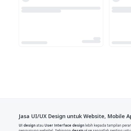
Jasa UI/UX Design untuk Website, Mobile A
UI design
atau
User Interface design
lebih kepada tampilan pera
pengunjung website). Sehingga
desain ui ux
sangatlah penting untu