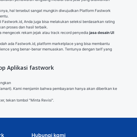
knya, hal tersebut sangat mungkin diwujudkan Platform Fastwork 
entu.
 Fastwork.id, Anda juga bisa melakukan seleksi berdasarkan rating 
an proses dan hasil terbaik.
sa mengecek rekam jejak atau track record penyedia 
jasa desain UI 
udah ada Fastwork.id, platform marketplace yang bisa membantu 
erience yang benar-benar memuaskan. Tentunya dengan tarif yang 
p Aplikasi fastwork
angkan

 (Alfamart). Kami menjamin bahwa pembayaran hanya akan diberikan ke 
er, tekan tombol "Minta Revisi".
rk
Hubungi kami