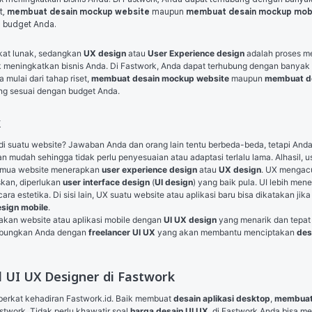
t,
membuat desain mockup website
maupun
membuat desain mockup mob
 budget Anda.
kat lunak, sedangkan 
UX design
 atau 
User Experience design
 adalah proses m
k meningkatkan bisnis Anda. Di Fastwork, Anda dapat terhubung dengan banyak 
mulai dari tahap riset, 
membuat desain mockup website
 maupun 
membuat de
ng sesuai dengan budget Anda.
k
uatu website? Jawaban Anda dan orang lain tentu berbeda-beda, tetapi Anda p
n mudah sehingga tidak perlu penyesuaian atau adaptasi terlalu lama. Alhasil,
 semua website menerapkan 
user experience design
 atau 
UX design
. UX mengac
kan, diperlukan 
user interface design
 (
UI design
) yang baik pula. UI lebih me
cara estetika. Di sisi lain, UX suatu website atau aplikasi baru bisa dikatakan 
esign mobile
.
kan website atau aplikasi mobile dengan 
UI UX design
 yang menarik dan tepat 
hubungkan Anda dengan 
freelancer UI UX
 yang akan membantu menciptakan 
des
 UI UX Designer di Fastwork
t berkat kehadiran Fastwork.id. Baik membuat 
desain aplikasi desktop
, 
membuat
twork. Tidak perlu khawatir soal 
harga desain UI UX