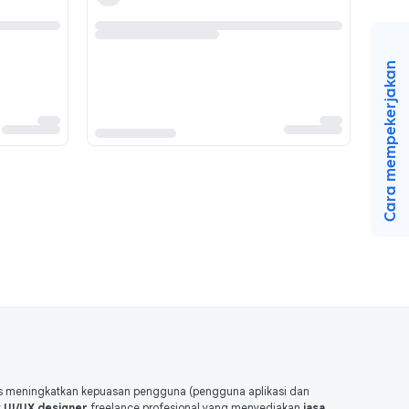
Cara mempekerjakan
s meningkatkan kepuasan pengguna (pengguna aplikasi dan
k
UI/UX designer
freelance profesional yang menyediakan
jasa