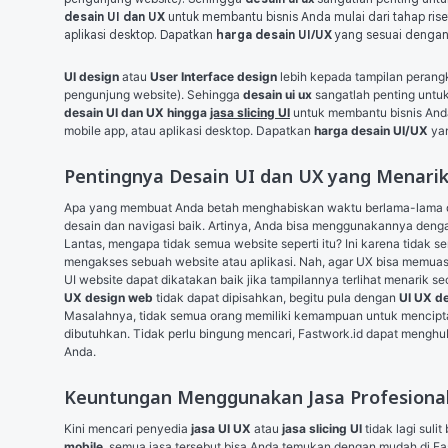
desain UI dan UX
untuk membantu bisnis Anda mulai dari tahap rise
aplikasi desktop. Dapatkan
harga desain UI/UX
yang sesuai dengan
UI design
 atau 
User Interface design
 lebih kepada tampilan perang
pengunjung website). Sehingga 
desain ui ux
 sangatlah penting untu
desain UI dan UX hingga 
jasa slicing UI
 untuk membantu bisnis Anda 
mobile app, atau aplikasi desktop. Dapatkan 
harga desain UI/UX
 ya
Pentingnya Desain UI dan UX yang Menari
Apa yang membuat Anda betah menghabiskan waktu berlama-lama di s
desain dan navigasi baik. Artinya, Anda bisa menggunakannya denga
Lantas, mengapa tidak semua website seperti itu? Ini karena tidak
mengakses sebuah website atau aplikasi. Nah, agar UX bisa memuas
UI website dapat dikatakan baik jika tampilannya terlihat menarik se
UX design web
 tidak dapat dipisahkan, begitu pula dengan 
UI UX d
Masalahnya, tidak semua orang memiliki kemampuan untuk mencipta
dibutuhkan. Tidak perlu bingung mencari, Fastwork.id dapat meng
Anda.
Keuntungan Menggunakan Jasa Profesional
Kini mencari penyedia 
jasa UI UX
 atau 
jasa slicing UI
tidak lagi suli
mobile
, semua jasa tersebut bisa Anda temukan dengan mudah di Fas