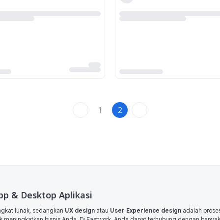
1
2
pp & Desktop Aplikasi
ngkat lunak, sedangkan
UX design
atau
User Experience design
adalah prose
k meningkatkan bisnis Anda. Di Fastwork, Anda dapat terhubung dengan banya