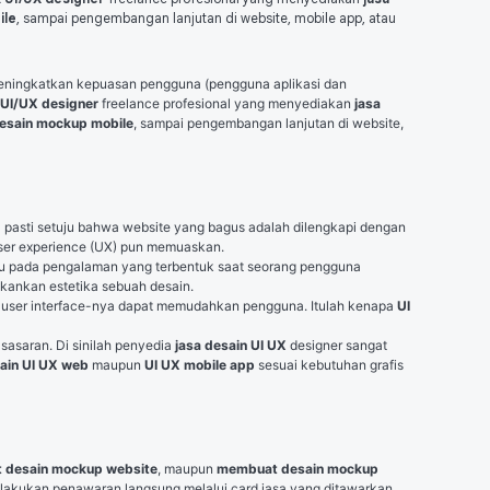
ile
, sampai pengembangan lanjutan di website, mobile app, atau
eningkatkan kepuasan pengguna (pengguna aplikasi dan 
UI/UX designer
 freelance profesional yang menyediakan 
jasa 
sain mockup mobile
, sampai pengembangan lanjutan di website, 
asti setuju bahwa website yang bagus adalah dilengkapi dengan 
 user experience (UX) pun memuaskan.
u pada pengalaman yang terbentuk saat seorang pengguna 
nekankan estetika sebuah desain.
jika user interface-nya dapat memudahkan pengguna. Itulah kenapa 
UI 
sasaran. Di sinilah penyedia 
jasa desain UI UX
 designer sangat 
ain UI UX web
 maupun 
UI UX mobile app
 sesuai kebutuhan grafis 
 desain mockup website
, maupun 
membuat desain mockup 
, di Fastwork Anda bisa melakukan penawaran langsung melalui card jasa yang ditawarkan 