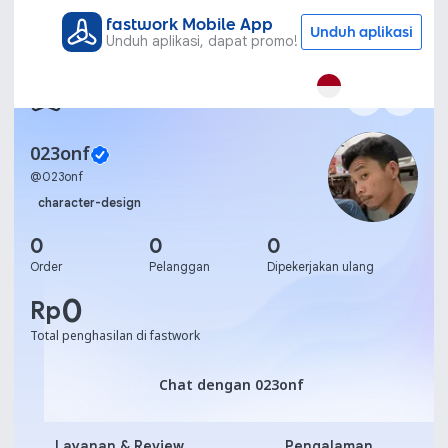
fastwork Mobile App
Unduh aplikasi
Unduh aplikasi, dapat promo!
023onf
@
023onf
character-design
0
0
0
Order
Pelanggan
Dipekerjakan ulang
0
Rp
Total penghasilan di fastwork
Chat dengan 023onf
Chat dengan 023onf
Layanan & Review
Pengalaman