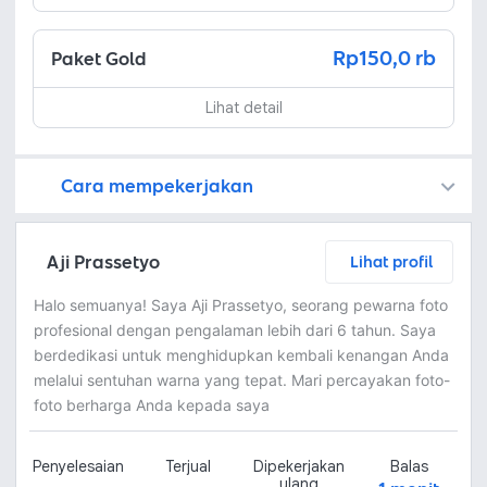
Rp150,0 rb
Paket Gold
Lihat detail
Cara mempekerjakan
Kamu juga dapat menemukan freelancer dengan memasang lowongan pekerjaan di
Platform Fastwork adalah pihak perantara yang akan menyimpan uang pemberi kerja sebagai keamanan dan freelancer akan mendapatkan uang setelah pemberi kerja menyetujuinya.
Diskusi tentang Detail dan Ringkasan pekerjaan yang Anda inginkan dengan freelancer. Anda belum akan dikenakan biaya
Setuju untuk mempekerjakan dengan meminta penawaran dari freelancer. Periksa detail dan lakukan pembayaran untuk mulai bekerja.
Langkah 3: Freelancer mengirimkan hasil dan pemberi kerja menyetujui pekerjaan tersebut
Ketika freelancer menyerahkan pekerjaan akhir untuk menyelesaikan kontrak, pemberi kerja dapat memeriksanya terlebih dahulu. Pemberi kerja bisa memeriksa dan meminta untuk revisi atau menyetujui hasil tersebut sesuai kesepakatan.
Aji Prassetyo
Lihat profil
Halo semuanya! Saya Aji Prassetyo, seorang pewarna foto
profesional dengan pengalaman lebih dari 6 tahun. Saya
berdedikasi untuk menghidupkan kembali kenangan Anda
melalui sentuhan warna yang tepat. Mari percayakan foto-
foto berharga Anda kepada saya
Penyelesaian
Terjual
Dipekerjakan
Balas
ulang