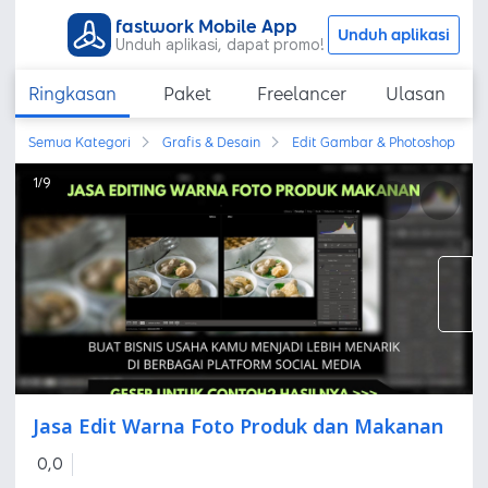
fastwork Mobile App
Unduh aplikasi
Unduh aplikasi, dapat promo!
Ringkasan
Paket
Freelancer
Ulasan
Semua Kategori
Grafis & Desain
Edit Gambar & Photoshop
1
/
9
Jasa Edit Warna Foto Produk dan Makanan
0,0