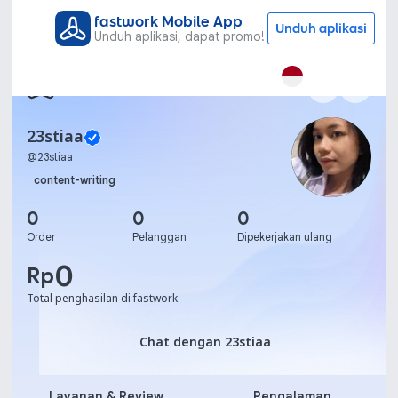
fastwork Mobile App
Unduh aplikasi
Unduh aplikasi, dapat promo!
23stiaa
@
23stiaa
content-writing
0
0
0
Order
Pelanggan
Dipekerjakan ulang
0
Rp
Total penghasilan di fastwork
Chat dengan 23stiaa
Chat dengan 23stiaa
Layanan & Review
Pengalaman