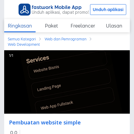
fastwork Mobile App
Unduh aplikasi
Unduh aplikasi, dapat promo!
Ringkasan
Paket
Freelancer
Ulasan
Semua Kategori
Web dan Pemrograman
Web Development
1
/
1
Pembuatan website simple
0,0