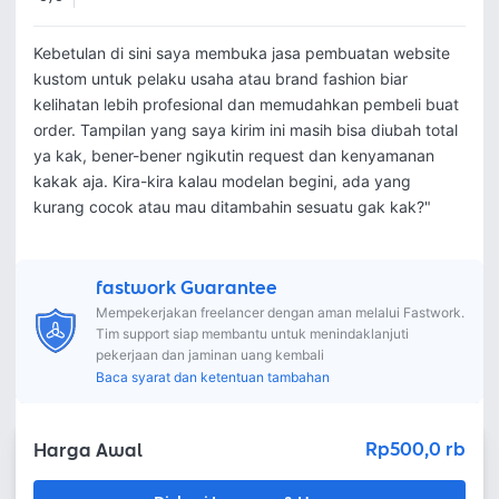
Kebetulan di sini saya membuka jasa pembuatan website 
kustom untuk pelaku usaha atau brand fashion biar 
kelihatan lebih profesional dan memudahkan pembeli buat 
order. Tampilan yang saya kirim ini masih bisa diubah total 
ya kak, bener-bener ngikutin request dan kenyamanan 
kakak aja. Kira-kira kalau modelan begini, ada yang 
kurang cocok atau mau ditambahin sesuatu gak kak?"
fastwork Guarantee
Mempekerjakan freelancer dengan aman melalui Fastwork.
Tim support siap membantu untuk menindaklanjuti
pekerjaan dan jaminan uang kembali
Baca syarat dan ketentuan tambahan
Rp500,0 rb
Harga Awal